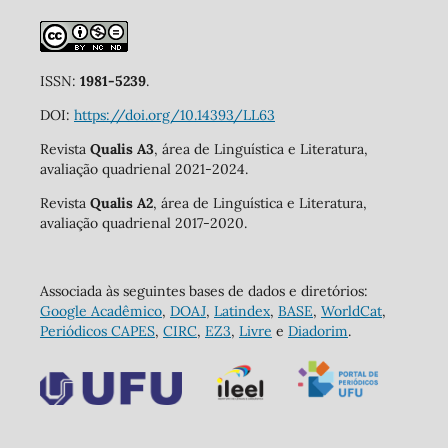
ISSN:
1981-5239
.
DOI:
https://doi.org/10.14393/LL63
Revista
Qualis A3
, área de Linguística e Literatura,
avaliação quadrienal 2021-2024.
Revista
Qualis A2
, área de Linguística e Literatura,
avaliação quadrienal 2017-2020.
Associada às seguintes bases de dados e diretórios:
Google Acadêmico
,
DOAJ
,
Latindex
,
BASE
,
WorldCat
,
Periódicos CAPES
,
CIRC
,
EZ3
,
Livre
e
Diadorim
.