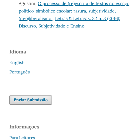
Agustini,
O processo de (re)escrita de textos no espaço
político-simbólico escolar: rasura, subjetividade,
(neo)liberalismo
,
Letras & Letras: v. 32 n. 3 (2016):
Discurso, Subjetividade e Ensino
Idioma
English
Português
Enviar Submissão
Informações
Para Leitores