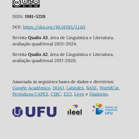
ISSN:
1981-5239
.
DOI:
https://doi.org/10.14393/LL63
Revista
Qualis A3
, área de Linguística e Literatura,
avaliação quadrienal 2021-2024.
Revista
Qualis A2
, área de Linguística e Literatura,
avaliação quadrienal 2017-2020.
Associada às seguintes bases de dados e diretórios:
Google Acadêmico
,
DOAJ
,
Latindex
,
BASE
,
WorldCat
,
Periódicos CAPES
,
CIRC
,
EZ3
,
Livre
e
Diadorim
.