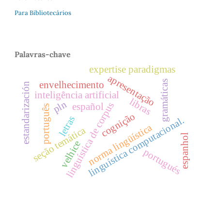
Para Bibliotecários
Palavras-chave
expertise paradigmas
apresentação
gramáticas
envelhecimento
estandarización
inteligência artificial
libras
pln
linguística de corpus
español
português
cognição
letras
linguística computacional.
norma lingüística
seção temática
espanhol
velhice
portugués