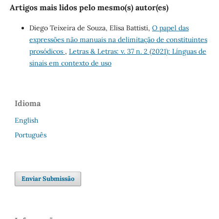
Artigos mais lidos pelo mesmo(s) autor(es)
Diego Teixeira de Souza, Elisa Battisti,
O papel das
expressões não manuais na delimitação de constituintes
prosódicos
,
Letras & Letras: v. 37 n. 2 (2021): Línguas de
sinais em contexto de uso
Idioma
English
Português
Enviar Submissão