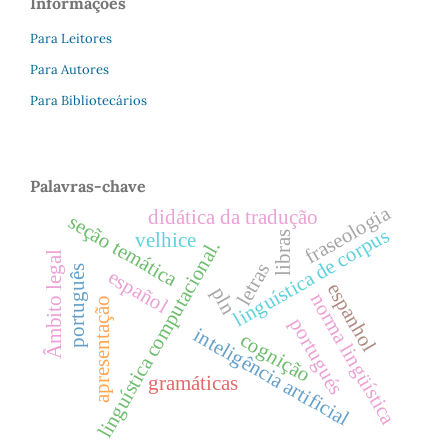
Informações
Para Leitores
Para Autores
Para Bibliotecários
Palavras-chave
fraseologia
didática da tradução
seção temática
linguística de corpus
libras
velhice
linguística computacional.
Âmbito legal
letras
português
español
espanhol
pln
norma lingüística
apresentação
portugués
inteligência artificial
cognição
gramáticas