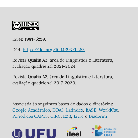
ISSN:
1981-5239
.
DOI:
https://doi.org/10.14393/LL63
Revista
Qualis A3
, área de Linguística e Literatura,
avaliação quadrienal 2021-2024.
Revista
Qualis A2
, área de Linguística e Literatura,
avaliação quadrienal 2017-2020.
Associada às seguintes bases de dados e diretórios:
Google Acadêmico
,
DOAJ
,
Latindex
,
BASE
,
WorldCat
,
Periódicos CAPES
,
CIRC
,
EZ3
,
Livre
e
Diadorim
.