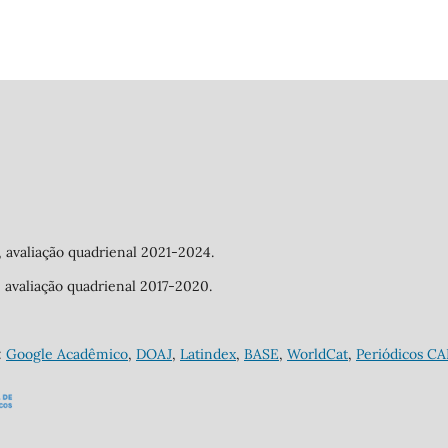
a, avaliação quadrienal 2021-2024.
a, avaliação quadrienal 2017-2020.
:
Google Acadêmico
,
DOAJ
,
Latindex
,
BASE
,
WorldCat
,
Periódicos C