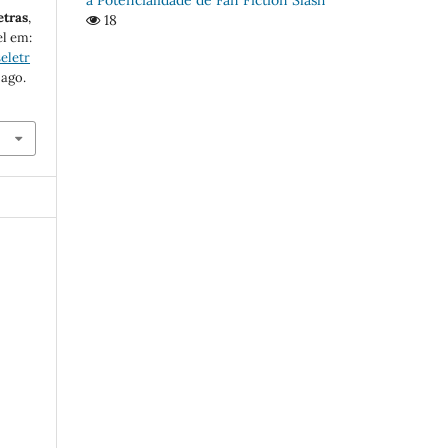
etras
,
18
el em:
eletr
 ago.