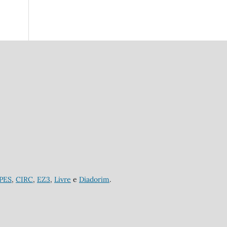
APES
,
CIRC
,
EZ3
,
Livre
e
Diadorim
.