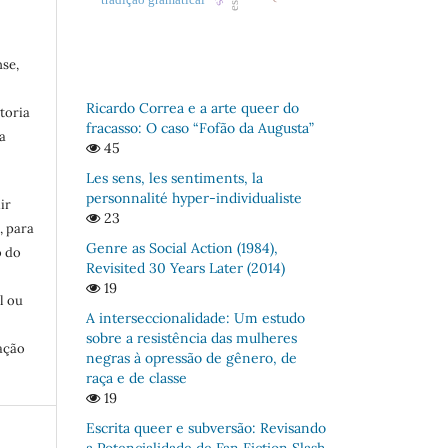
se,
Ricardo Correa e a arte queer do
toria
fracasso: O caso “Fofão da Augusta”
a
45
Les sens, les sentiments, la
personnalité hyper-individualiste
ir
23
, para
Genre as Social Action (1984),
o do
Revisited 30 Years Later (2014)
:
19
l ou
A interseccionalidade: Um estudo
sobre a resistência das mulheres
ação
negras à opressão de gênero, de
raça e de classe
19
Escrita queer e subversão: Revisando
a Potencialidade de Fan Fiction Slash