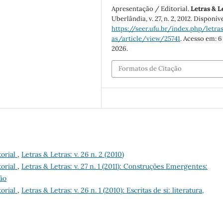
Apresentação / Editorial.
Letras & L
Uberlândia, v. 27, n. 2, 2012. Disponív
https://seer.ufu.br/index.php/letras
as/article/view/25741
. Acesso em: 6
2026.
Formatos de Citação
torial
,
Letras & Letras: v. 26 n. 2 (2010)
torial
,
Letras & Letras: v. 27 n. 1 (2011): Construções Emergentes:
ão
torial
,
Letras & Letras: v. 26 n. 1 (2010): Escritas de si: literatura,