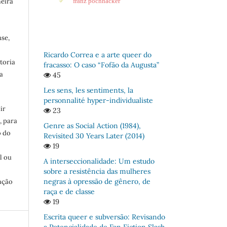
meira
franz pöchhacker
se,
Ricardo Correa e a arte queer do
toria
fracasso: O caso “Fofão da Augusta”
a
45
Les sens, les sentiments, la
personnalité hyper-individualiste
ir
23
, para
Genre as Social Action (1984),
o do
Revisited 30 Years Later (2014)
:
19
l ou
A interseccionalidade: Um estudo
sobre a resistência das mulheres
negras à opressão de gênero, de
ação
raça e de classe
19
Escrita queer e subversão: Revisando
a Potencialidade de Fan Fiction Slash