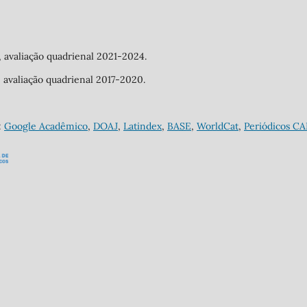
a, avaliação quadrienal 2021-2024.
a, avaliação quadrienal 2017-2020.
:
Google Acadêmico
,
DOAJ
,
Latindex
,
BASE
,
WorldCat
,
Periódicos C