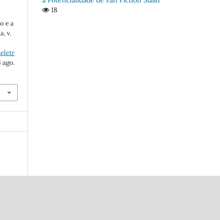
18
o e a
a, v.
eletr
6 ago.