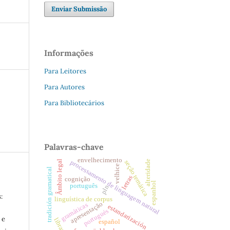
Enviar Submissão
Informações
Para Leitores
Para Autores
Para Bibliotecários
Palavras-chave
envelhecimento
Âmbito legal
processamento de linguagem natural
alteridade
seção temática
velhice
tradición gramatical
letras
cognição
espanhol
português
pln
:
linguística de corpus
apresentação
gramáticas
estandarización
portugués
 e
libras
español