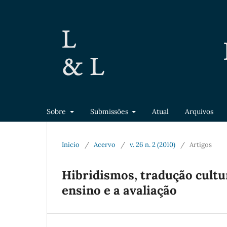
Sobre
Submissões
Atual
Arquivos
Início
/
Acervo
/
v. 26 n. 2 (2010)
/
Artigos
Hibridismos, tradução cultur
ensino e a avaliação