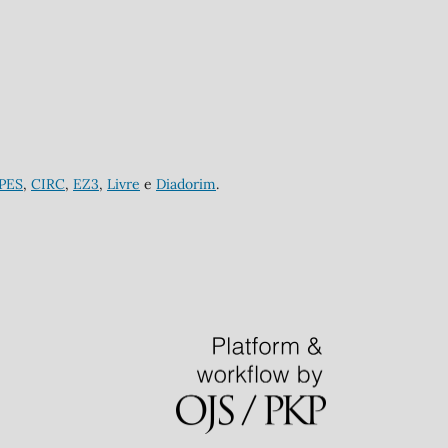
APES
,
CIRC
,
EZ3
,
Livre
e
Diadorim
.