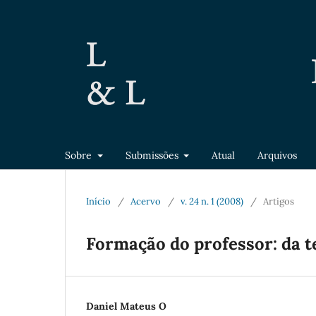
Sobre
Submissões
Atual
Arquivos
Início
/
Acervo
/
v. 24 n. 1 (2008)
/
Artigos
Formação do professor: da te
Daniel Mateus O