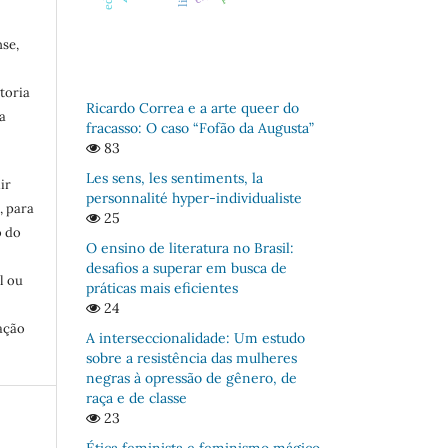
se,
toria
Ricardo Correa e a arte queer do
a
fracasso: O caso “Fofão da Augusta”
83
Les sens, les sentiments, la
ir
personnalité hyper-individualiste
, para
25
o do
O ensino de literatura no Brasil:
:
desafios a superar em busca de
l ou
práticas mais eficientes
24
ação
A interseccionalidade: Um estudo
sobre a resistência das mulheres
negras à opressão de gênero, de
raça e de classe
23
Ética feminista e feminismo mágico