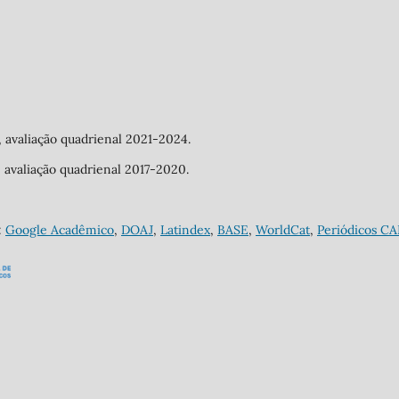
a, avaliação quadrienal 2021-2024.
a, avaliação quadrienal 2017-2020.
:
Google Acadêmico
,
DOAJ
,
Latindex
,
BASE
,
WorldCat
,
Periódicos C