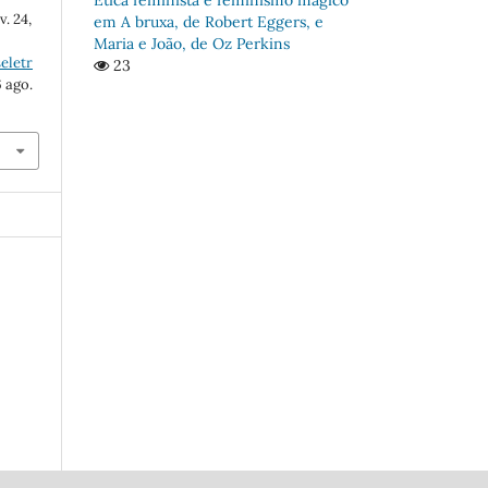
v. 24,
em A bruxa, de Robert Eggers, e
Maria e João, de Oz Perkins
eletr
23
6 ago.