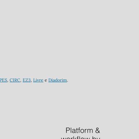
APES
,
CIRC
,
EZ3
,
Livre
e
Diadorim
.