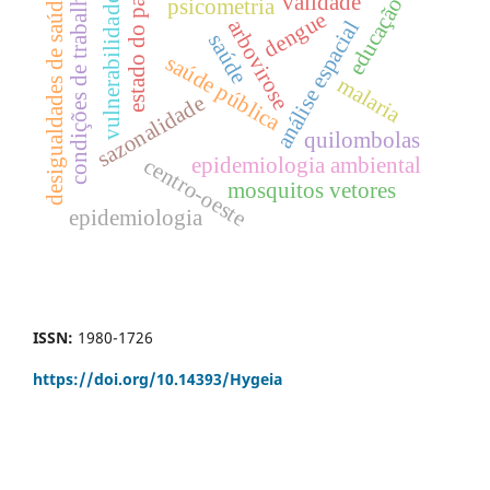
estado do pará
condições de trabalho
desigualdades de saúde
validade
educação
vulnerabilidade
psicometria
dengue
arbovirose
análise espacial
saúde
saúde pública
malaria
sazonalidade
quilombolas
centro-oeste
epidemiologia ambiental
mosquitos vetores
epidemiologia
ISSN:
1980-1726
https://doi.org/
10.14393/Hygeia