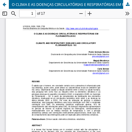
O CLIMA E AS DOENÇAS CIRCULATÓRIAS E RESPIRATÓRIAS EM FLORIANÓPOLIS/SC