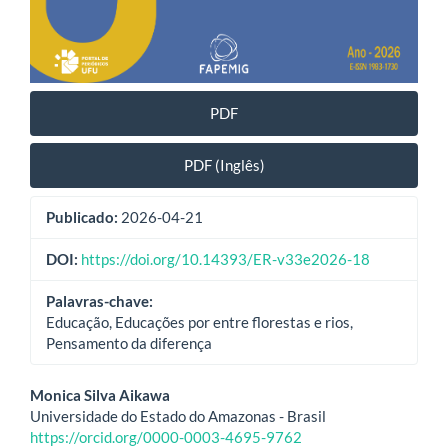
PDF
PDF (Inglês)
Publicado:
2026-04-21
DOI:
https://doi.org/10.14393/ER-v33e2026-18
Palavras-chave:
Educação, Educações por entre florestas e rios,
Pensamento da diferença
Conteúdo
Monica Silva Aikawa
Universidade do Estado do Amazonas - Brasil
do
https://orcid.org/0000-0003-4695-9762