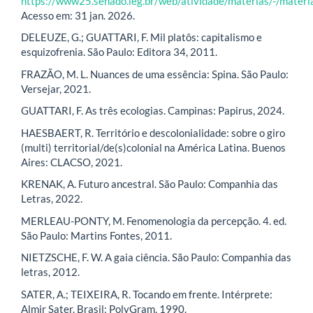
https://www25.senado.leg.br/web/atividade/materias/-/mater
Acesso em: 31 jan. 2026.
DELEUZE, G.; GUATTARI, F. Mil platôs: capitalismo e
esquizofrenia. São Paulo: Editora 34, 2011.
FRAZÃO, M. L. Nuances de uma essência: Spina. São Paulo:
Versejar, 2021.
GUATTARI, F. As três ecologias. Campinas: Papirus, 2024.
HAESBAERT, R. Território e descolonialidade: sobre o giro
(multi) territorial/de(s)colonial na América Latina. Buenos
Aires: CLACSO, 2021.
KRENAK, A. Futuro ancestral. São Paulo: Companhia das
Letras, 2022.
MERLEAU-PONTY, M. Fenomenologia da percepção. 4. ed.
São Paulo: Martins Fontes, 2011.
NIETZSCHE, F. W. A gaia ciência. São Paulo: Companhia das
letras, 2012.
SATER, A.; TEIXEIRA, R. Tocando em frente. Intérprete:
Almir Sater. Brasil: PolyGram, 1990.