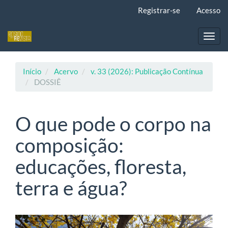
Navegação
Registrar-se
Acesso
Principal
Conteúdo
principal
Toggl
Barra
navig
Lateral
Início
Acervo
v. 33 (2026): Publicação Contínua
DOSSIÊ
O que pode o corpo na
composição:
educações, floresta,
terra e água?
Barra