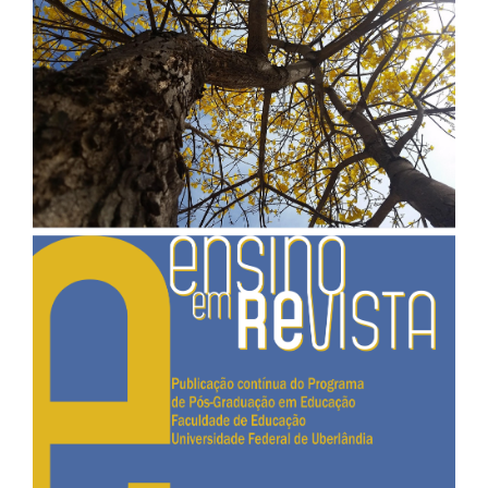
lateral
de
artigos