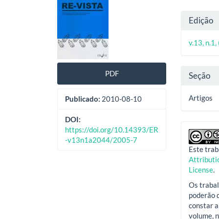
lateral
do
Deta
Edição
de
artig
do
artigos
princ
v.13, n.1,
artig
PDF
Seção
Artigos
Publicado:
2010-08-10
DOI:
https://doi.org/10.14393/ER
-v13n1a2044/2005-7
Este trab
Attribut
License
.
Os trabal
poderão d
constar a
volume, n