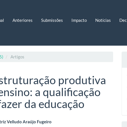
al
Anteriores
Submissões
Impacto
Notícias
Dec
5)
Artigos
struturação produtiva
ensino: a qualificação
 fazer da educação
eúdo
riz Velludo Araújo Fugeiro