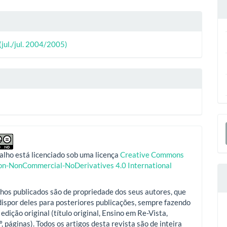
lhes
o
ipal
 (jul./jul. 2004/2005)
o
E
S
alho está licenciado sob uma licença
Creative Commons
ion-NonCommercial-NoDerivatives 4.0 International
hos publicados são de propriedade dos seus autores, que
ispor deles para posteriores publicações, sempre fazendo
 edição original (título original, Ensino em Re-Vista,
º, páginas). Todos os artigos desta revista são de inteira