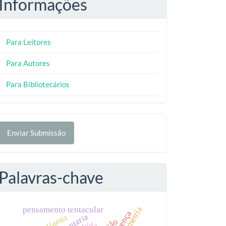
Informações
Para Leitores
Para Autores
Para Bibliotecários
nviar
Enviar Submissão
ubmissão
Palavras-chave
pensamento tentacular
geometria
vida