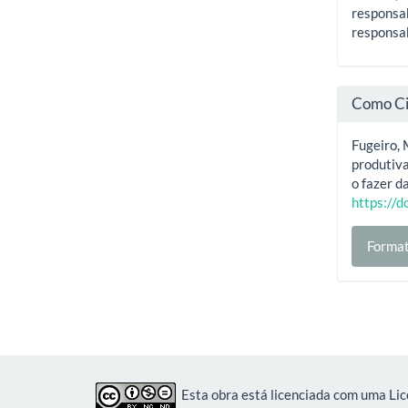
responsab
responsab
Como Ci
Fugeiro, 
produtiva
o fazer d
https://
Format
Esta obra está licenciada com uma Li