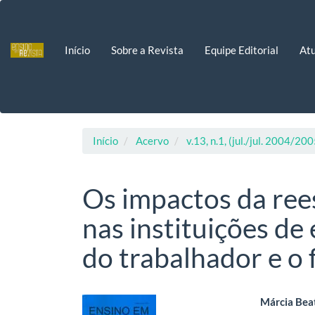
Navegação
Principal
Conteúdo
Início
Sobre a Revista
Equipe Editorial
Atu
principal
Barra
Lateral
Início
Acervo
v.13, n.1, (jul./jul. 2004/200
Os impactos da ree
nas instituições de 
do trabalhador e o
Barra
Cont
Márcia Beat