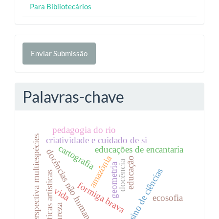
Para Bibliotecários
Enviar
Enviar Submissão
Submissão
Palavras-chave
pedagogia do rio
perspectiva multiespécies
criatividade e cuidado de si
cartografia
educações de encantaria
docências não humanas
amazônia
educação
docência
geometria
ensino de ciências
práticas artísticas
formiga brava
vida
ecosofia
natureza