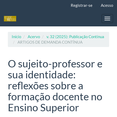
Navegação
Registrar-se
Acesso
Principal
Conteúdo
principal
Toggl
Barra
navig
Lateral
Início
Acervo
v. 32 (2025): Publicação Contínua
ARTIGOS DE DEMANDA CONTÍNUA
O sujeito-professor e
sua identidade:
reflexões sobre a
formação docente no
Ensino Superior