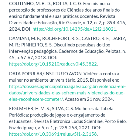
COUTINHO, M. B. D.; ROTTA, J. C. G. Feminismo na
percepção de professores de Ciências dos anos finais do
ensino fundamental e suas práticas docentes. Revista
Diversidade e Educação, Rio Grande, v. 12, n. 2, p. 394-416,
2024. DOI:
https://doi.org/10.14295/de.v12i2.18021
.
DAMIANI, M. F.; ROCHEFORT, R. S.; CASTRO, R. F.; DARIZ,
M. R.; PINHEIRO, S. S. Discutindo pesquisas do tipo
intervenção pedagógica. Cadernos de Educação, Pelotas, n.
45, p. 57-67, 2013. DOI:
https://doi.org/10.15210/caduc.v0i45.3822
.
DATA POPULAR/INSTITUTO AVON. Violência contra a
mulher no ambiente universitário, 2015. Disponível em:
https://dossies.agenciapatriciagalvao.org.br/violencia-em-
dados/universidades-elas-sofrem-mais-violencias-do-que-
eles-reconhecem-cometer/
. Acesso em 21 nov. 2024.
EIGLMEIER, H. M. S.; SILVA, C. S. Mulheres da Tabela
Periódica: produção de jogos e o engajamento de
estudantes. Revista Eletrônica Ludus Scientiae, Porto Belo,
Foz do Iguaçu, v. 5, n. 1, p. 239-258, 2021. DOI:
https://doi.org/10.30691/relus.v5i1-2.3158
.