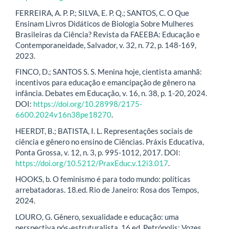
FERREIRA, A. P. P.; SILVA, E. P. Q.; SANTOS, C. O Que
Ensinam Livros Didáticos de Biologia Sobre Mulheres
Brasileiras da Ciência? Revista da FAEEBA: Educação e
Contemporaneidade, Salvador, v. 32, n. 72, p. 148-169,
2023.
FINCO, D.; SANTOS S. S. Menina hoje, cientista amanhã:
incentivos para educação e emancipação de gênero na
infância. Debates em Educação, v. 16, n. 38, p. 1-20, 2024.
DOI:
https://doi.org/10.28998/2175-
6600.2024v16n38pe18270
.
HEERDT, B.; BATISTA, I. L. Representações sociais de
ciência e gênero no ensino de Ciências. Práxis Educativa,
Ponta Grossa, v. 12, n. 3, p. 995-1012, 2017. DOI:
https://doi.org/10.5212/PraxEduc.v.12i3.017
.
HOOKS, b. O feminismo é para todo mundo: políticas
arrebatadoras. 18.ed. Rio de Janeiro: Rosa dos Tempos,
2024.
LOURO, G. Gênero, sexualidade e educação: uma
perspectiva pós-estruturalista. 16.ed. Petrópolis: Vozes,