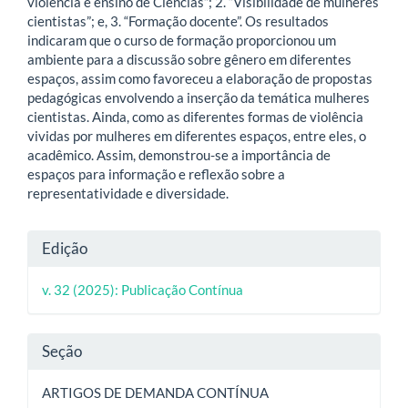
violência e ensino de Ciências”; 2. “Visibilidade de mulheres
cientistas”; e, 3. “Formação docente”. Os resultados
indicaram que o curso de formação proporcionou um
ambiente para a discussão sobre gênero em diferentes
espaços, assim como favoreceu a elaboração de propostas
pedagógicas envolvendo a inserção da temática mulheres
cientistas. Ainda, como as diferentes formas de violência
vividas por mulheres em diferentes espaços, entre eles, o
acadêmico. Assim, demonstrou-se a importância de
espaços para informação e reflexão sobre a
representatividade e diversidade.
Detalhes
Edição
do
v. 32 (2025): Publicação Contínua
artigo
Seção
ARTIGOS DE DEMANDA CONTÍNUA