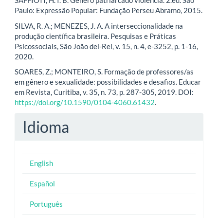
SAFFIOTI, H. I. B. Gênero patriarcado violência. 2.ed. São
Paulo: Expressão Popular: Fundação Perseu Abramo, 2015.
SILVA, R. A.; MENEZES, J. A. A interseccionalidade na
produção científica brasileira. Pesquisas e Práticas
Psicossociais, São João del-Rei, v. 15, n. 4, e-3252, p. 1-16,
2020.
SOARES, Z.; MONTEIRO, S. Formação de professores/as
em gênero e sexualidade: possibilidades e desafios. Educar
em Revista, Curitiba, v. 35, n. 73, p. 287-305, 2019. DOI:
https://doi.org/10.1590/0104-4060.61432
.
Idioma
English
Español
Português