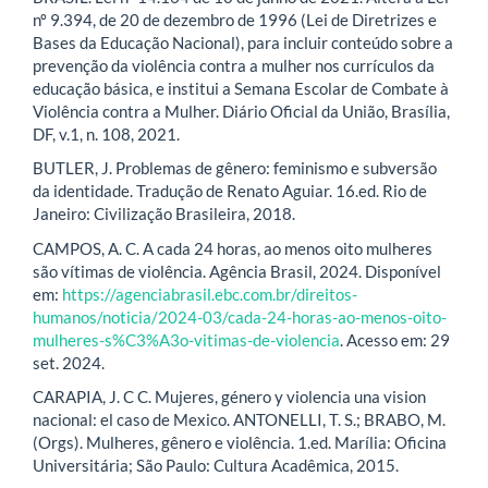
nº 9.394, de 20 de dezembro de 1996 (Lei de Diretrizes e
Bases da Educação Nacional), para incluir conteúdo sobre a
prevenção da violência contra a mulher nos currículos da
educação básica, e institui a Semana Escolar de Combate à
Violência contra a Mulher. Diário Oficial da União, Brasília,
DF, v.1, n. 108, 2021.
BUTLER, J. Problemas de gênero: feminismo e subversão
da identidade. Tradução de Renato Aguiar. 16.ed. Rio de
Janeiro: Civilização Brasileira, 2018.
CAMPOS, A. C. A cada 24 horas, ao menos oito mulheres
são vítimas de violência. Agência Brasil, 2024. Disponível
em:
https://agenciabrasil.ebc.com.br/direitos-
humanos/noticia/2024-03/cada-24-horas-ao-menos-oito-
mulheres-s%C3%A3o-vitimas-de-violencia
. Acesso em: 29
set. 2024.
CARAPIA, J. C C. Mujeres, género y violencia una vision
nacional: el caso de Mexico. ANTONELLI, T. S.; BRABO, M.
(Orgs). Mulheres, gênero e violência. 1.ed. Marília: Oficina
Universitária; São Paulo: Cultura Acadêmica, 2015.