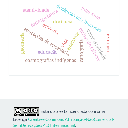
docências não humanas
huni kuin
atentividade
formiga brava
docência
ecosofia
educações de encantaria
ensino de ciências
transversalidade
amazônia
geometria
natureza
vida
cartografia
educação
cosmografias indígenas
Esta obra está licenciada com uma
Licença
Creative Commons Atribuição-NãoComercial-
SemDerivações 4.0 Internacional
.