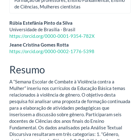
de Ciências, Mulheres cientistas
Conteúdo
Rúbia Estefânia Pinto da Silva
Universidade de Brasília - Brasil
do
https://orcid.org/0000-0001-9354-782X
artigo
Jeane Cristina Gomes Rotta
https://orcid.org/0000-0002-1776-5398
principal
Resumo
A “Semana Escolar de Combate à Violência contra a
Mulher” inseriu nos currículos da Educação Básica temas
relacionados à violência de gênero. O objetivo desta
pesquisa foi analisar uma proposta de formação continuada
para a elaboração de atividades pedagógicas que
inserissem a discussão sobre gênero. Participaram seis
docentes de Ciências dos anos finais do Ensino
Fundamental. Os dados analisados pela Análise Textual
Discursiva resultaram em três categorias: 1. “Gênero,