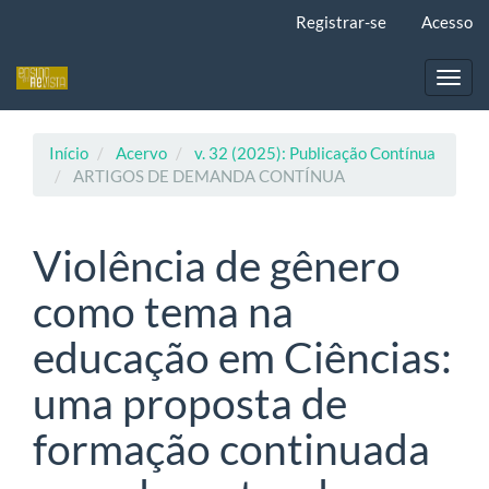
Navegação
Registrar-se
Acesso
Principal
Conteúdo
principal
Toggl
Barra
navig
Lateral
Início
Acervo
v. 32 (2025): Publicação Contínua
ARTIGOS DE DEMANDA CONTÍNUA
Violência de gênero
como tema na
educação em Ciências:
uma proposta de
formação continuada