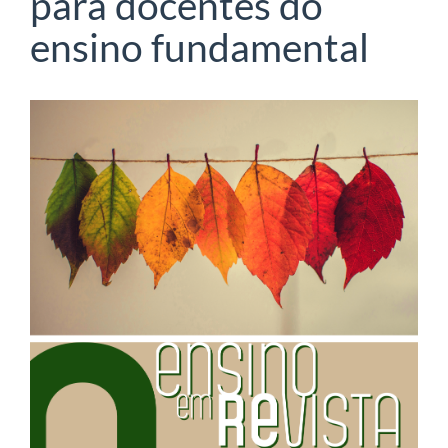
para docentes do
ensino fundamental
Barra
lateral
de
artigos