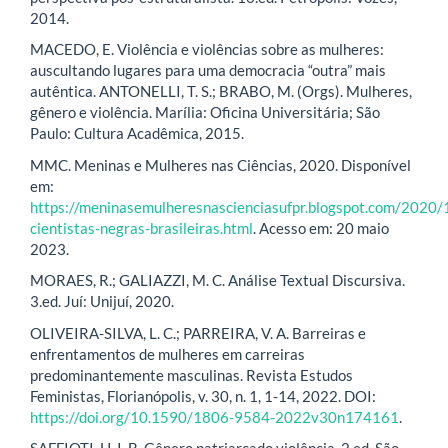
2014.
MACEDO, E. Violência e violências sobre as mulheres:
auscultando lugares para uma democracia “outra” mais
autêntica. ANTONELLI, T. S.; BRABO, M. (Orgs). Mulheres,
gênero e violência. Marília: Oficina Universitária; São
Paulo: Cultura Acadêmica, 2015.
MMC. Meninas e Mulheres nas Ciências, 2020. Disponível
em:
https://meninasemulheresnascienciasufpr.blogspot.com/2020/1
cientistas-negras-brasileiras.html
. Acesso em: 20 maio
2023.
MORAES, R.; GALIAZZI, M. C. Análise Textual Discursiva.
3.ed. Juí: Unijuí, 2020.
OLIVEIRA-SILVA, L. C.; PARREIRA, V. A. Barreiras e
enfrentamentos de mulheres em carreiras
predominantemente masculinas. Revista Estudos
Feministas, Florianópolis, v. 30, n. 1, 1-14, 2022. DOI:
https://doi.org/10.1590/1806-9584-2022v30n174161
.