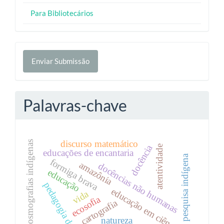
Para Bibliotecários
Enviar
Enviar Submissão
Submissão
Palavras-chave
discurso matemático
cosmografias indígenas
docência
atentividade
educações de encantaria
pesquisa indígena
formiga brava
amazônia
docências não humanas
educação
pedagogia do rio
educação em ciências
vida
ecosofia
cartografia
natureza