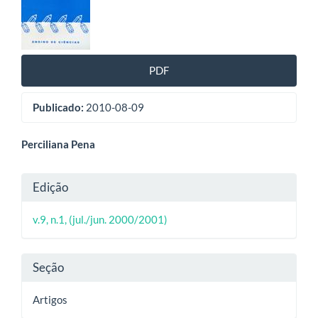
de
artigos
PDF
Publicado:
2010-08-09
Conteúdo
Perciliana Pena
do
Detalhes
Edição
artigo
do
principal
v.9, n.1, (jul./jun. 2000/2001)
artigo
Seção
Artigos