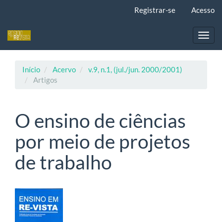
Navegação
Registrar-se
Acesso
Principal
Conteúdo
principal
Toggl
Barra
navig
Lateral
Início
Acervo
v.9, n.1, (jul./jun. 2000/2001)
Artigos
O ensino de ciências
por meio de projetos
de trabalho
Barra
lateral