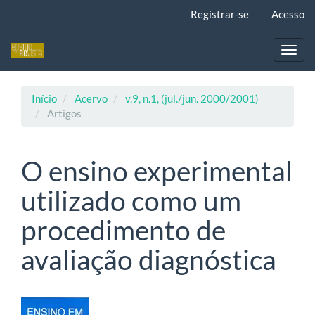
Navegação
Registrar-se
Acesso
Principal
Conteúdo
principal
Toggl
Barra
navig
Lateral
Início
Acervo
v.9, n.1, (jul./jun. 2000/2001)
Artigos
O ensino experimental
utilizado como um
procedimento de
avaliação diagnóstica
Barra