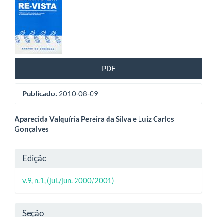
lateral
de
artigos
PDF
Publicado:
2010-08-09
Conteúdo
Aparecida Valquíria Pereira da Silva e Luiz Carlos
Gonçalves
do
artigo
Detalhes
Edição
principal
do
v.9, n.1, (jul./jun. 2000/2001)
artigo
Seção