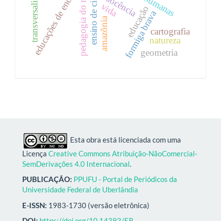
educações de encantaria
ensino de ciências
transversalidade
pedagogia do rio
docência
vida
educação
formiga brava
amazônia
cartografia
natureza
geometria
Esta obra está licenciada com uma
Licença
Creative Commons Atribuição-NãoComercial-
SemDerivações 4.0 Internacional
.
PUBLICAÇÃO:
PPUFU - Portal de Periódicos da
Universidade Federal de Uberlândia
E-ISSN:
1983-1730 (versão eletrônica)
DOI:
https://doi.org/10.14393/ER