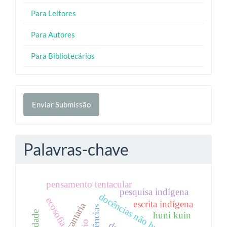
Para Leitores
Para Autores
Para Bibliotecários
Enviar
Enviar Submissão
Submissão
Palavras-chave
pensamento tentacular
pesquisa indígena
docências não humanas
ecosofia
escrita indígena
huni kuin