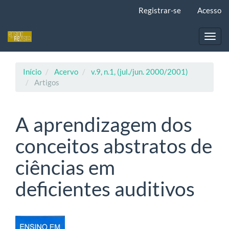
Navegação
Registrar-se
Acesso
Principal
Conteúdo
principal
Toggl
Barra
navig
Lateral
Início
Acervo
v.9, n.1, (jul./jun. 2000/2001)
Artigos
A aprendizagem dos
conceitos abstratos de
ciências em
deficientes auditivos
Barra