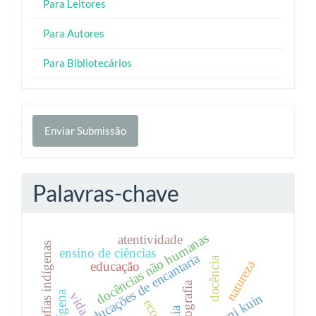
Para Leitores
Para Autores
Para Bibliotecários
Enviar
Enviar Submissão
Submissão
Palavras-chave
docências não humanas
atentividade
cosmografias indígenas
ensino de ciências
educações de encantaria
docência
natureza
educação
cartografia
vida
huni kuin