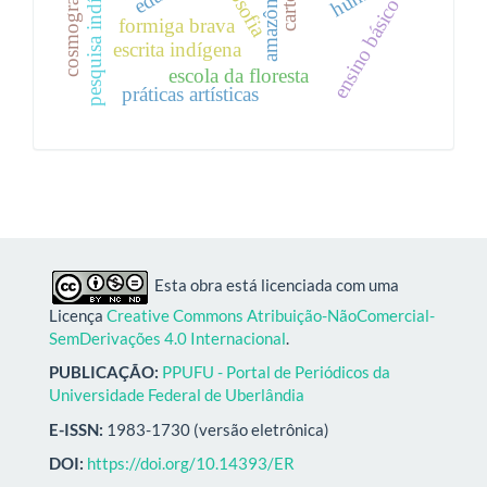
pesquisa indígena
ecosofia
amazônia
ensino básico
formiga brava
escrita indígena
escola da floresta
práticas artísticas
Esta obra está licenciada com uma
Licença
Creative Commons Atribuição-NãoComercial-
SemDerivações 4.0 Internacional
.
PUBLICAÇÃO:
PPUFU - Portal de Periódicos da
Universidade Federal de Uberlândia
E-ISSN:
1983-1730 (versão eletrônica)
DOI:
https://doi.org/10.14393/ER