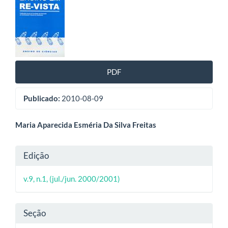
lateral
de
artigos
PDF
Publicado:
2010-08-09
Conteúdo
Maria Aparecida Esméria Da Silva Freitas
do
Detalhes
Edição
artigo
do
principal
v.9, n.1, (jul./jun. 2000/2001)
artigo
Seção