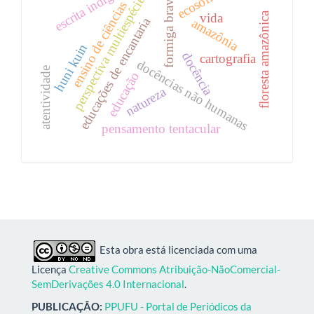
escrita indígena
ecosofia
perspectiva multiespécies
formiga brava
ensino de ciências
floresta amazônica
vida
educações de encantaria
amazônia
huni kuin
docência
cartografia
docências não humanas
atentividade
educação
natureza
pensamento tentacular
Esta obra está licenciada com uma
Licença
Creative Commons Atribuição-NãoComercial-
SemDerivações 4.0 Internacional
.
PUBLICAÇÃO:
PPUFU - Portal de Periódicos da