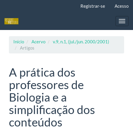
Navegação
Registrar-se
Acesso
Principal
Conteúdo
principal
Toggl
Barra
navig
Lateral
Início
Acervo
v.9, n.1, (jul./jun. 2000/2001)
Artigos
A prática dos
professores de
Biologia e a
simplificação dos
conteúdos