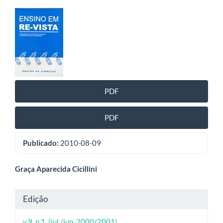
Barra
lateral
de
artigos
PDF
PDF
Publicado:
2010-08-09
Conteúdo
Graça Aparecida Cicillini
do
Detalhes
Edição
artigo
do
v.9, n.1, (jul./jun. 2000/2001)