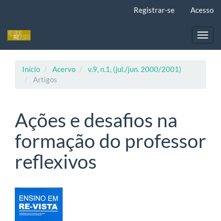
Navegação
Registrar-se
Acesso
Principal
Conteúdo
principal
Toggl
Barra
navig
Lateral
Início
Acervo
v.9, n.1, (jul./jun. 2000/2001)
Artigos
Ações e desafios na
formação do professor
reflexivos
Barra
lateral