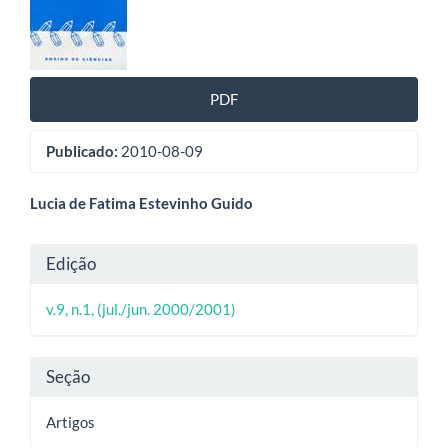
de
artigos
PDF
Publicado:
2010-08-09
Conteúdo
Lucia de Fatima Estevinho Guido
do
Detalhes
Edição
artigo
do
principal
v.9, n.1, (jul./jun. 2000/2001)
artigo
Seção
Artigos