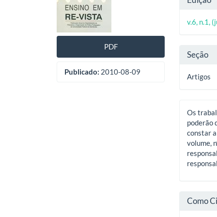
de
artig
do
artigos
princ
v.6, n.1, 
artig
PDF
Seção
Publicado:
2010-08-09
Artigos
Os trabal
poderão d
constar a
volume, n
responsab
responsab
Como Ci