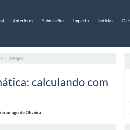
al
Anteriores
Submissões
Impacto
Notícias
Dec
8)
Artigos
ática: calculando com
eúdo
Saramago de Oliveira
lhes