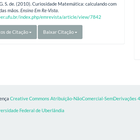
 G. S. de. (2010). Curiosidade Matemática: calculando com
 das mãos.
Ensino Em Re-Vista
.
eer.ufu.br/index.php/emrevista/article/view/7842
os de Citação
Baixar Citação
cença
Creative Commons Atribuição-NãoComercial-SemDerivações 4.
versidade Federal de Uberlândia