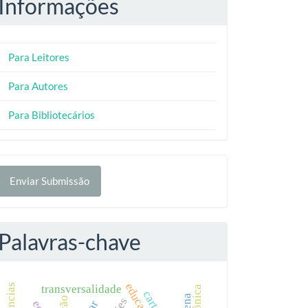
Informações
Para Leitores
Para Autores
Para Bibliotecários
nviar
Enviar Submissão
ubmissão
Palavras-chave
transversalidade