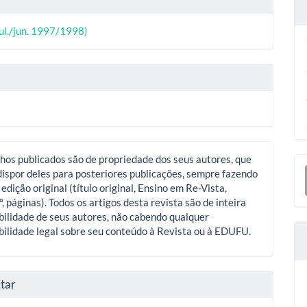
o
ipal
(jul./jun. 1997/1998)
o
hos publicados são de propriedade dos seus autores, que
E
ispor deles para posteriores publicações, sempre fazendo
S
 edição original (título original, Ensino em Re-Vista,
º, páginas). Todos os artigos desta revista são de inteira
ilidade de seus autores, não cabendo qualquer
ilidade legal sobre seu conteúdo à Revista ou à EDUFU.
tar