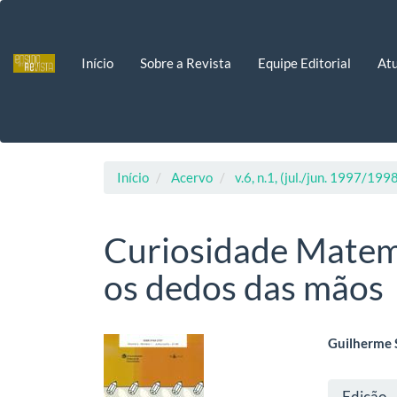
Navegação
Principal
Conteúdo
Início
Sobre a Revista
Equipe Editorial
Atu
principal
Barra
Lateral
Início
Acervo
v.6, n.1, (jul./jun. 1997/199
Curiosidade Matem
os dedos das mãos
Barra
Cont
Guilherme 
lateral
do
Deta
Edição