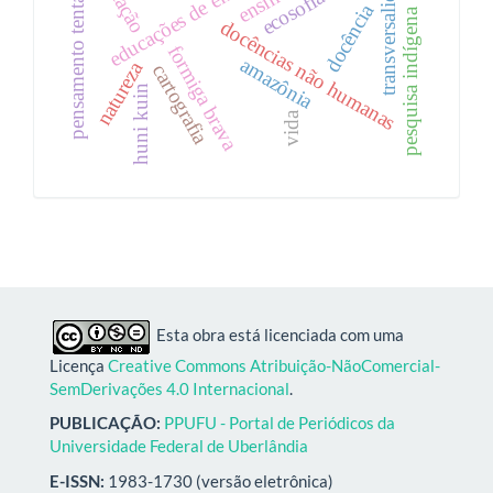
educações de encantaria
pensamento tentacular
transversalidade
ecosofia
docência
pesquisa indígena
docências não humanas
formiga brava
amazônia
natureza
cartografia
huni kuin
vida
Esta obra está licenciada com uma
Licença
Creative Commons Atribuição-NãoComercial-
SemDerivações 4.0 Internacional
.
PUBLICAÇÃO:
PPUFU - Portal de Periódicos da
Universidade Federal de Uberlândia
E-ISSN:
1983-1730 (versão eletrônica)