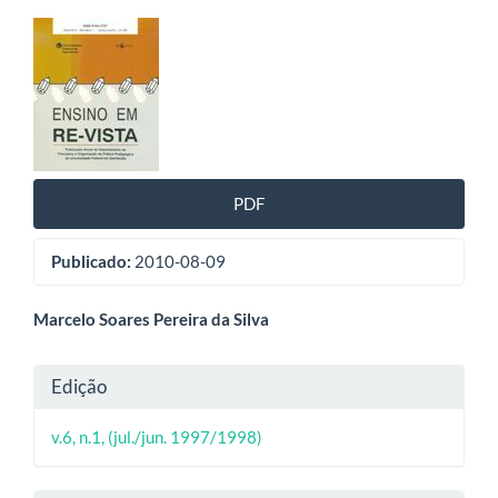
Barra
lateral
de
artigos
PDF
Publicado:
2010-08-09
Conteúdo
Marcelo Soares Pereira da Silva
do
Detalhes
Edição
artigo
do
principal
v.6, n.1, (jul./jun. 1997/1998)
artigo