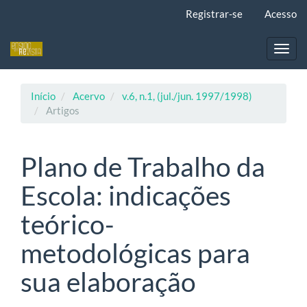
Navegação
Registrar-se
Acesso
Principal
Conteúdo
principal
Toggl
Barra
navig
Lateral
Início
Acervo
v.6, n.1, (jul./jun. 1997/1998)
Artigos
Plano de Trabalho da
Escola: indicações
teórico-
metodológicas para
sua elaboração