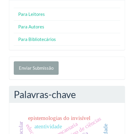
Para Leitores
Para Autores
Para Bibliotecários
Enviar
Enviar Submissão
Submissão
Palavras-chave
epistemologias do invisível
ensino de ciências
educação
atentividade