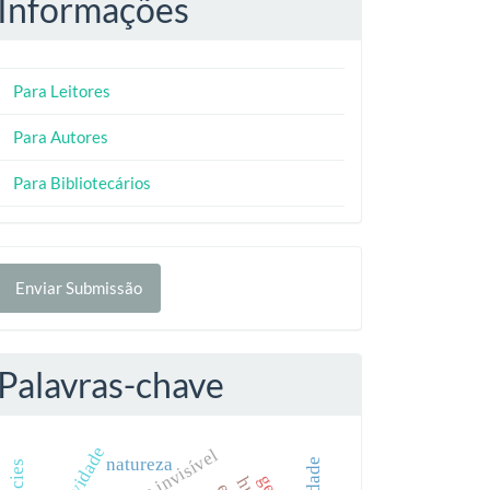
Informações
Para Leitores
Para Autores
Para Bibliotecários
nviar
Enviar Submissão
ubmissão
Palavras-chave
atentividade
natureza