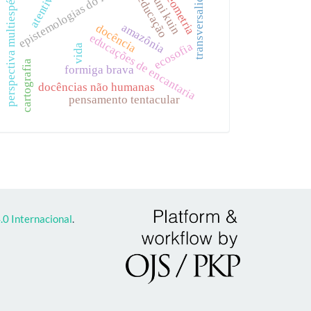
epistemologias do invisível
transversalidade
perspectiva multiespécies
geometria
huni kuin
educação
amazônia
docência
educações de encantaria
ecosofia
vida
cartografia
formiga brava
docências não humanas
pensamento tentacular
0 Internacional
.