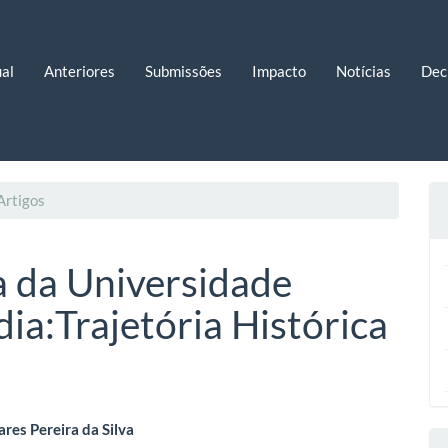
al
Anteriores
Submissões
Impacto
Notícias
Dec
Artigos
 da Universidade
ia:Trajetória Histórica
eúdo
res Pereira da Silva