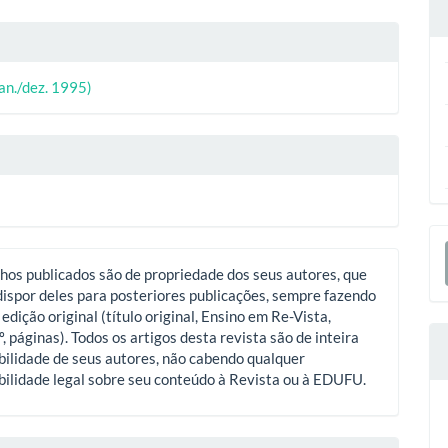
lhes
o
ipal
(jan./dez. 1995)
o
E
S
hos publicados são de propriedade dos seus autores, que
ispor deles para posteriores publicações, sempre fazendo
 edição original (título original, Ensino em Re-Vista,
º, páginas). Todos os artigos desta revista são de inteira
ilidade de seus autores, não cabendo qualquer
ilidade legal sobre seu conteúdo à Revista ou à EDUFU.