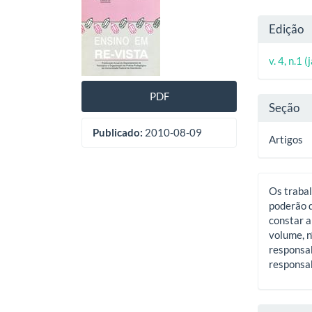
lateral
do
Deta
Edição
de
artig
do
artigos
princ
v. 4, n.1 
artig
PDF
Seção
Publicado:
2010-08-09
Artigos
Os trabal
poderão d
constar a
volume, n
responsab
responsab