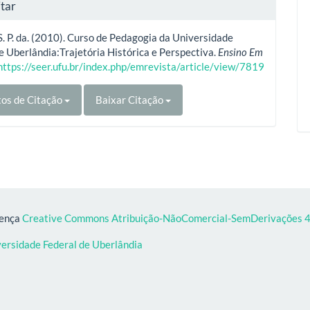
tar
 S. P. da. (2010). Curso de Pedagogia da Universidade
e Uberlândia:Trajetória Histórica e Perspectiva.
Ensino Em
https://seer.ufu.br/index.php/emrevista/article/view/7819
os de Citação
Baixar Citação
cença
Creative Commons Atribuição-NãoComercial-SemDerivações 4.
versidade Federal de Uberlândia