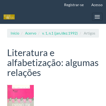
Navegação
Registrar-se
Acesso
Principal
Conteúdo
principal
Toggl
Barra
navig
Lateral
Início
Acervo
v. 1, n.1 (jan./dez.1992)
Artigos
Literatura e
alfabetização: algumas
relações
Barra
lateral
de