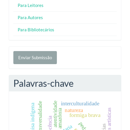
Para Leitores
Para Autores
Para Bibliotecários
Enviar
Enviar Submissão
Submissão
Palavras-chave
interculturalidade
atentividade
transversalidade
pesquisa indígena
natureza
amazônia
práticas artísticas
formiga brava
docência