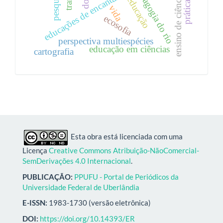
pedagogia do rio
educações de encantaria
ensino de ciências
educação
vida
ecosofia
perspectiva multiespécies
educação em ciências
cartografia
Esta obra está licenciada com uma
Licença
Creative Commons Atribuição-NãoComercial-
SemDerivações 4.0 Internacional
.
PUBLICAÇÃO:
PPUFU - Portal de Periódicos da
Universidade Federal de Uberlândia
E-ISSN:
1983-1730 (versão eletrônica)
DOI:
https://doi.org/10.14393/ER