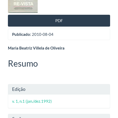
artigos
PDF
Publicado:
2010-08-04
Conteúdo
Maria Beatriz Villela de Oliveira
do
Resumo
artigo
principal
Detalhes
Edição
do
v. 1, n.1 (jan./dez.1992)
artigo