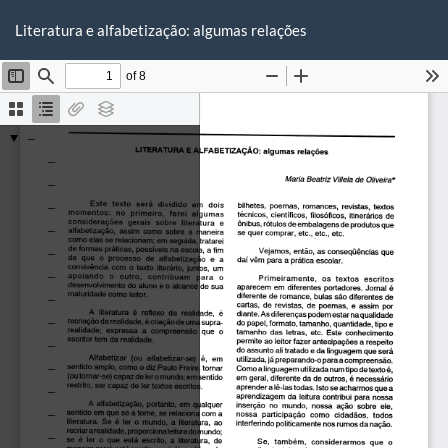
Voltar
Ba
Ba
aos
Literatura e alfabetização: algumas relações
P
Detalhes
do
Artigo