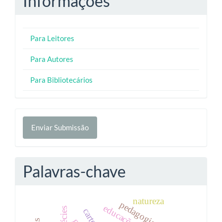
Informações
Para Leitores
Para Autores
Para Bibliotecários
Enviar
Enviar Submissão
Submissão
Palavras-chave
natureza
pedagogia do rio