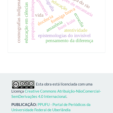
educações de encantaria
perspectiva multiespécies
cartografia
geometria
cosmografias indígenas
educação
educação em ciências
formiga brava
ecosofia
vida
docência
huni kuin
amazônia
atentividade
epistemologias do invisível
pensamento da diferença
Esta obra está licenciada com uma
Licença
Creative Commons Atribuição-NãoComercial-
SemDerivações 4.0 Internacional
.
PUBLICAÇÃO:
PPUFU - Portal de Periódicos da
Universidade Federal de Uberlândia