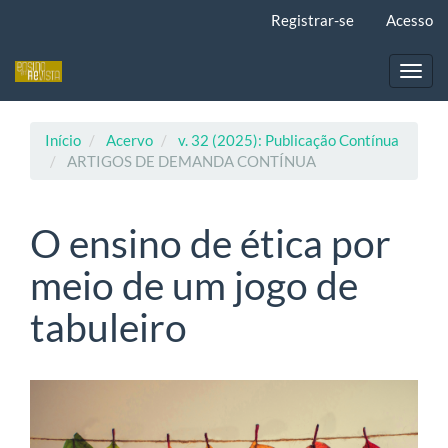
Navegação
Registrar-se
Acesso
Principal
Conteúdo
principal
Toggl
Barra
navig
Lateral
Início
Acervo
v. 32 (2025): Publicação Contínua
ARTIGOS DE DEMANDA CONTÍNUA
O ensino de ética por
meio de um jogo de
tabuleiro
Barra
lateral