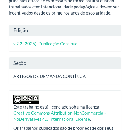
princípios éticos se expressam de forma natural quando
trabalhados com intencionalidade pedagógica e devem ser
incentivados desde os primeiros anos de escolaridade.
Detalhes
Edição
do
v. 32 (2025): Publicação Contínua
artigo
Seção
ARTIGOS DE DEMANDA CONTÍNUA
Este trabalho está licenciado sob uma licença
Creative Commons Attribution-NonCommercial-
NoDerivatives 4.0 International License
.
Os trabalhos publicados são de propriedade dos seus