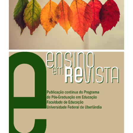
de
artigos