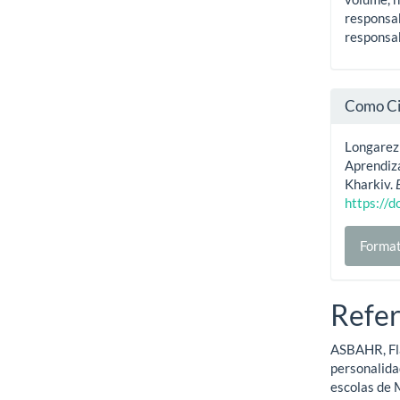
responsab
responsab
Como Ci
Longarezi
Aprendiz
Kharkiv.
https://
Format
Refer
ASBAHR, Fl
personalida
escolas de 