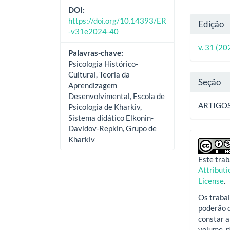
DOI:
Deta
https://doi.org/10.14393/ER
Edição
-v31e2024-40
do
v. 31 (20
Palavras-chave:
artig
Psicologia Histórico-
Cultural, Teoria da
Seção
Aprendizagem
Desenvolvimental, Escola de
ARTIGO
Psicologia de Kharkiv,
Sistema didático Elkonin-
Davidov-Repkin, Grupo de
Kharkiv
Este trab
Attribut
License
.
Os trabal
poderão d
constar a
volume, n