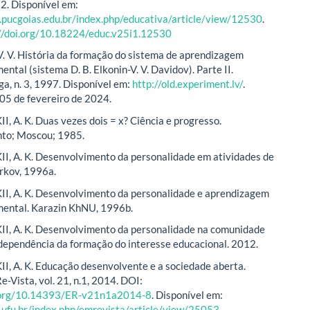
22. Disponível em:
r.pucgoias.edu.br/index.php/educativa/article/view/12530
.
//doi.org/10.18224/educ.v25i1.12530
 V. História da formação do sistema de aprendizagem
ntal (sistema D. B. Elkonin-V. V. Davidov). Parte II.
ga, n. 3, 1997. Disponível em:
http://old.experiment.lv/
.
05 de fevereiro de 2024.
, A. K. Duas vezes dois = x? Ciência e progresso.
to; Moscou; 1985.
, A. K. Desenvolvimento da personalidade em atividades de
rkov, 1996a.
I, A. K. Desenvolvimento da personalidade e aprendizagem
mental. Karazin KhNU, 1996b.
I, A. K. Desenvolvimento da personalidade na comunidade
 dependência da formação do interesse educacional. 2012.
, A. K. Educação desenvolvente e a sociedade aberta.
-Vista, vol. 21, n.1, 2014. DOI:
i.org/10.14393/ER-v21n1a2014-8
. Disponível em:
r.ufu.br/index.php/emrevista/article/view/25053
.