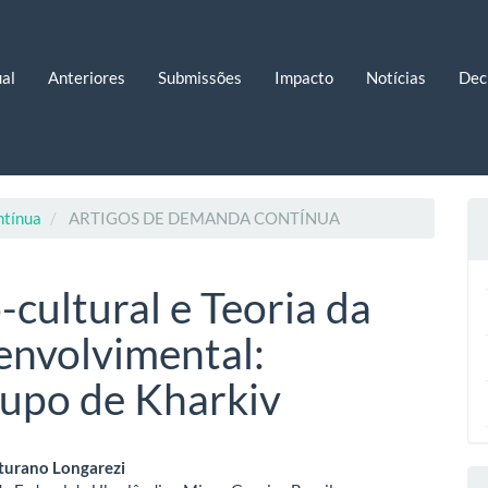
al
Anteriores
Submissões
Impacto
Notícias
Dec
ntínua
ARTIGOS DE DEMANDA CONTÍNUA
-cultural e Teoria da
nvolvimental:
rupo de Kharkiv
eúdo
urano Longarezi