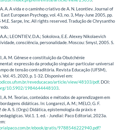
 A. A vida e o caminho criativo de A. N. Leontiev. Journal of
 East European Psychogy, vol. 43, no. 3, May-June 2005, pp.
 M.E. Sarpe, Inc. All rights reserved. Tradução de Chrysantho
redo.
.A.; LEONTIEV, D.A.; Sokolova, E.E. Alexey Nikolaevich
tividade, consciência, personalidade. Moscou: Smysl, 2005. S.
 A. M. Gênese e constituição da Obutchénie
ental: expressão da produção singular-particular-universal
mpo de tensão contraditória. Revista Educação (UFSM),
 Vol. 45, 2020, p. 1-32. Disponível em:
iodicos.ufsm.br/reveducacao/article/view/48103/pdf
. DOI:
i.org/10.5902/1984644448103
.
 A. M. Teorias, conteúdos e métodos de aprendizagem em
bordagens didáticas. In: Longarezi, A. M.; MELO, G. F.
 de A. S. (Orgs) Didática, epistemologia da práxis e
edagógicas. Vol.1. 1. ed. - Jundiaí: Paco Editorial, 2023a.
em:
itorialpaco.com.br/ebook/gratis/9788546222940.pdf?