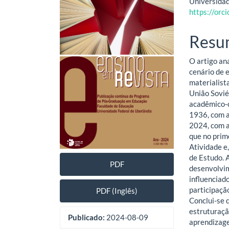
Universidad
lateral
do
https://or
de
artig
Resu
artigos
princ
O artigo an
cenário de 
materialist
União Sovié
acadêmico-c
1936, com a
2024, com a
que no prim
Atividade e
de Estudo. 
PDF
desenvolvim
influenciado
participação
PDF (Inglês)
Conclui-se 
estruturação
Publicado:
2024-08-09
aprendizag