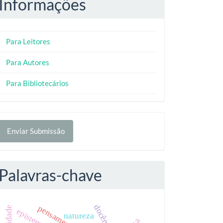
Informações
Para Leitores
Para Autores
Para Bibliotecários
nviar
Enviar Submissão
ubmissão
Palavras-chave
docência
natureza