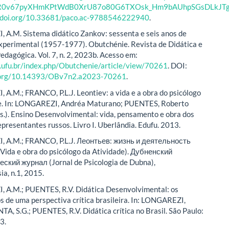
wAR0v67pyXHmKPtWdB0XrU87o80G6TXOsk_Hm9bAUhpSGsDLkJTg
//doi.org/10.33681/paco.ac-9788546222940
.
A.M. Sistema didático Zankov: sessenta e seis anos de
experimental (1957-1977). Obutchénie. Revista de Didática e
edagógica. Vol. 7, n. 2, 2023b. Acesso em:
r.ufu.br/index.php/Obutchenie/article/view/70261
. DOI:
i.org/10.14393/OBv7n2.a2023-70261
.
A.M.; FRANCO, P.L.J. Leontiev: a vida e a obra do psicólogo
de. In: LONGAREZI, Andréa Maturano; PUENTES, Roberto
s.). Ensino Desenvolvimental: vida, pensamento e obra dos
epresentantes russos. Livro I. Uberlândia. Edufu. 2013.
 A.M.; FRANCO, P.L.J. Леонтьев: жизнь и деятельность
Vida e obra do psicólogo da Atividade). Дубненский
ский журнал (Jornal de Psicologia de Dubna),
a, n.1, 2015.
 A.M.; PUENTES, R.V. Didática Desenvolvimental: os
 de uma perspectiva crítica brasileira. In: LONGAREZI,
TA, S.G.; PUENTES, R.V. Didática crítica no Brasil. São Paulo:
3.