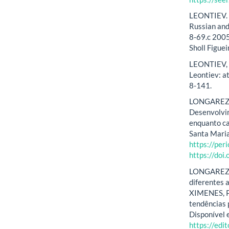
LEONTIEV. A.
Russian and
8-69.c 2005
Sholl Figuei
LEONTIEV, A
Leontiev: a
8-141.
LONGAREZI,
Desenvolvim
enquanto ca
Santa Maria.
https://per
https://do
LONGAREZI,
diferentes a
XIMENES, P.
tendências p
Disponível 
https://ed