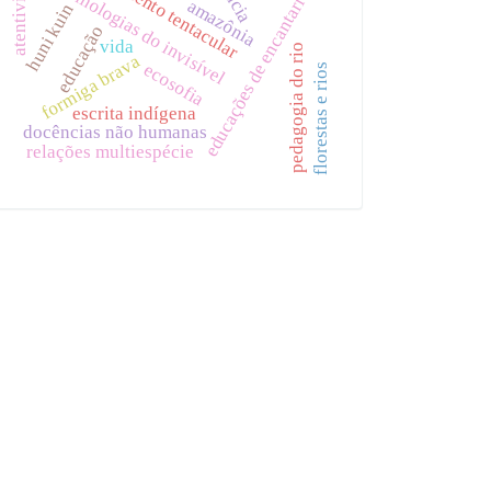
pensamento tentacular
atentividade
epistemologias do invisível
educações de encantaria
amazônia
huni kuin
educação
vida
pedagogia do rio
formiga brava
ecosofia
florestas e rios
escrita indígena
docências não humanas
relações multiespécie