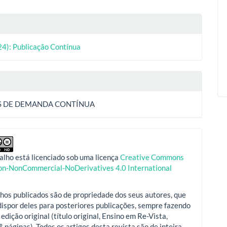
lhes
24): Publicação Contínua
o
S DE DEMANDA CONTÍNUA
alho está licenciado sob uma licença
Creative Commons
ion-NonCommercial-NoDerivatives 4.0 International
hos publicados são de propriedade dos seus autores, que
ispor deles para posteriores publicações, sempre fazendo
 edição original (título original, Ensino em Re-Vista,
º, páginas). Todos os artigos desta revista são de inteira