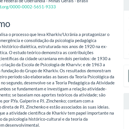
e Federal de Uberlândia - Minas Gerais - Brasil
cid.org/0000-0002-5651-9333
o
mo
ipal
alisa o processo que leva Kharkiv/Ucrânia a protagonizar o
emergência e consolidação da psicologia pedagógica
a histórico-dialética, estruturada nos anos de 1920 na ex-
tica. O estudo teórico demonstra as contribuições
ientíficas da cidade ucraniana em dois períodos: de 1930 a
 criação da Escola de Psicologia de Kharviv; e de 1963 a
E
 fundação do Grupo de Kharkiv. Os resultados demonstram
eiro período são elaboradas as bases da Teoria Psicológica da
S
, no segundo, desenvolve-se a Teoria Pedagógica da Atividade
Ambos se fundamentam e investigam a relação atividade-
ento; se baseiam nos aportes teóricos da atividade; são
s por P.Ya. Galperin e P.I. Zinchenko; contam com a
 direta de P.I. Zinchenko e estão associados às suas ideias.
que a atividade científica de Kharkiv tem papel importante na
 da psicologia histórico-cultural e da teoria da
em desenvolvimental.