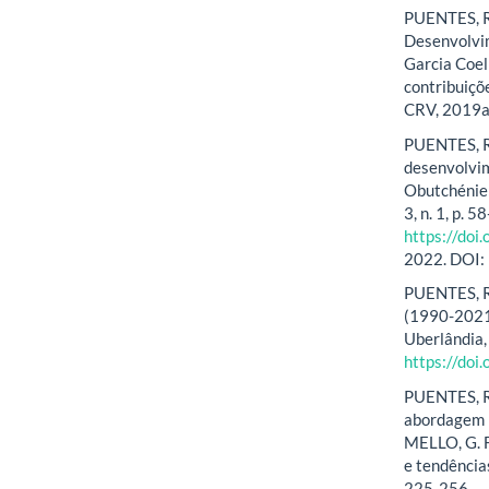
PUENTES, R
Desenvolvi
Garcia Coel
contribuiçõe
CRV, 2019a
PUENTES, R.
desenvolvim
Obutchénie:
3, n. 1, p. 
https://do
2022. DOI:
PUENTES, R.
(1990-2021)
Uberlândia, 
https://do
PUENTES, R.
abordagem n
MELLO, G. F.
e tendências
225-256.