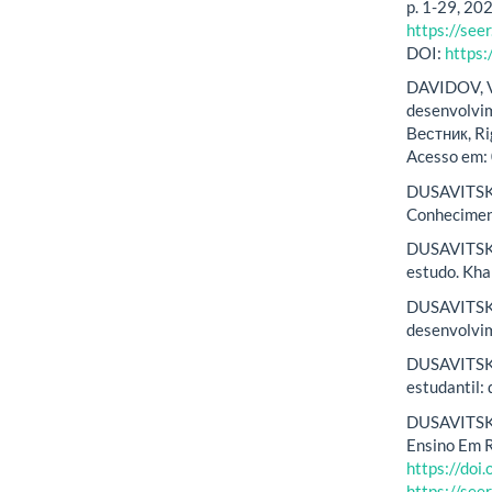
p. 1-29, 20
https://see
DOI:
https:
DAVIDOV, V.
desenvolvime
Вестник, Ri
Acesso em: 
DUSAVITSKII
Conhecimen
DUSAVITSKII
estudo. Kha
DUSAVITSKI
desenvolvi
DUSAVITSKI
estudantil:
DUSAVITSKII
Ensino Em Re
https://do
https://see