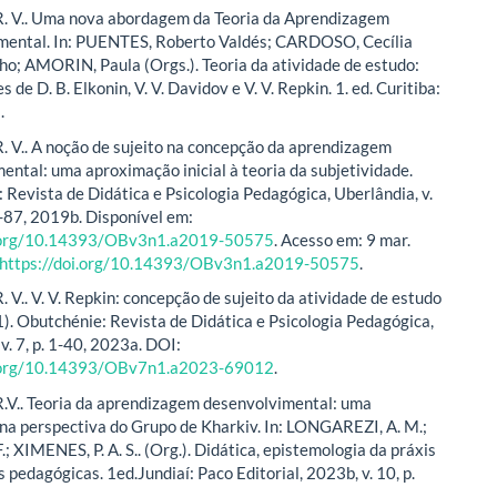
. V.. Uma nova abordagem da Teoria da Aprendizagem
mental. In: PUENTES, Roberto Valdés; CARDOSO, Cecília
ho; AMORIN, Paula (Orgs.). Teoria da atividade de estudo:
s de D. B. Elkonin, V. V. Davidov e V. V. Repkin. 1. ed. Curitiba:
.
 V.. A noção de sujeito na concepção da aprendizagem
ental: uma aproximação inicial à teoria da subjetividade.
 Revista de Didática e Psicologia Pedagógica, Uberlândia, v.
58-87, 2019b. Disponível em:
i.org/10.14393/OBv3n1.a2019-50575
. Acesso em: 9 mar.
https://doi.org/10.14393/OBv3n1.a2019-50575
.
 V.. V. V. Repkin: concepção de sujeito da atividade de estudo
. Obutchénie: Revista de Didática e Psicologia Pedagógica,
v. 7, p. 1-40, 2023a. DOI:
i.org/10.14393/OBv7n1.a2023-69012
.
V.. Teoria da aprendizagem desenvolvimental: uma
a perspectiva do Grupo de Kharkiv. In: LONGAREZI, A. M.;
; XIMENES, P. A. S.. (Org.). Didática, epistemologia da práxis
 pedagógicas. 1ed.Jundiaí: Paco Editorial, 2023b, v. 10, p.