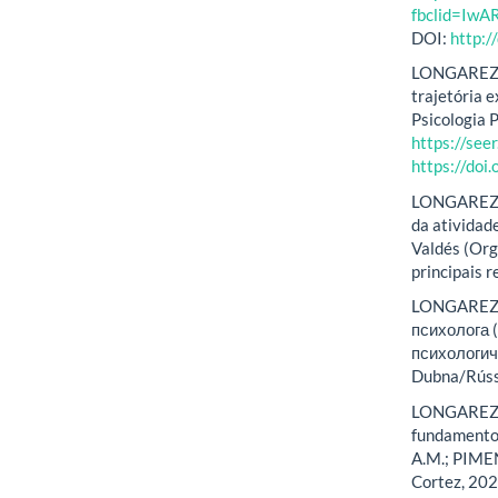
fbclid=I
DOI:
http:
LONGAREZI, 
trajetória 
Psicologia P
https://see
https://do
LONGAREZI, 
da ativida
Valdés (Org
principais r
LONGAREZI,
психолога (
психологиче
Dubna/Rússi
LONGAREZI,
fundamentos
A.M.; PIMEN
Cortez, 202