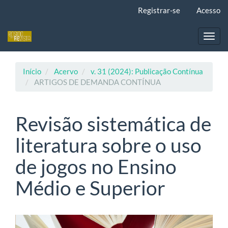
Navegação
Registrar-se
Acesso
Principal
Conteúdo
principal
Toggl
Barra
navig
Lateral
Início
Acervo
v. 31 (2024): Publicação Contínua
ARTIGOS DE DEMANDA CONTÍNUA
Revisão sistemática de
literatura sobre o uso
de jogos no Ensino
Médio e Superior
Barra