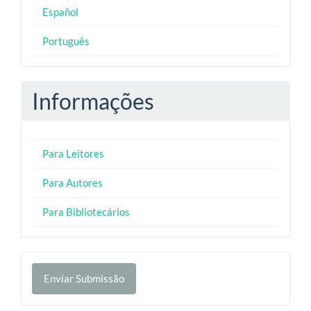
Español
Português
Informações
Para Leitores
Para Autores
Para Bibliotecários
Enviar
Enviar Submissão
Submissão