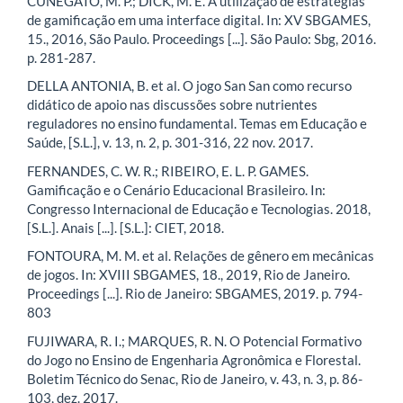
CUNEGATO, M. P.; DICK, M. E. A utilização de estratégias
de gamificação em uma interface digital. In: XV SBGAMES,
15., 2016, São Paulo. Proceedings [...]. São Paulo: Sbg, 2016.
p. 281-287.
DELLA ANTONIA, B. et al. O jogo San San como recurso
didático de apoio nas discussões sobre nutrientes
reguladores no ensino fundamental. Temas em Educação e
Saúde, [S.L.], v. 13, n. 2, p. 301-316, 22 nov. 2017.
FERNANDES, C. W. R.; RIBEIRO, E. L. P. GAMES.
Gamificação e o Cenário Educacional Brasileiro. In:
Congresso Internacional de Educação e Tecnologias. 2018,
[S.L.]. Anais [...]. [S.L.]: CIET, 2018.
FONTOURA, M. M. et al. Relações de gênero em mecânicas
de jogos. In: XVIII SBGAMES, 18., 2019, Rio de Janeiro.
Proceedings [...]. Rio de Janeiro: SBGAMES, 2019. p. 794-
803
FUJIWARA, R. I.; MARQUES, R. N. O Potencial Formativo
do Jogo no Ensino de Engenharia Agronômica e Florestal.
Boletim Técnico do Senac, Rio de Janeiro, v. 43, n. 3, p. 86-
103, dez. 2017.