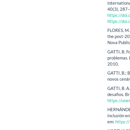
internation
40(3), 287–
https://do
https://do
FLORES, M. 
the post-20
Nova Publis
GATTI, B. F
problemas. E
2010.
GATTI, B.; 
novos cenár
GATTI, B. A
desafios. B
https://un
HERNÁNDEZ,
inclusión e
em:
https: