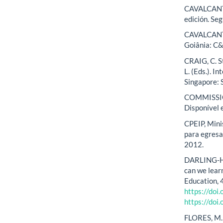
CAVALCANTI,
edición. Se
CAVALCANTI,
Goiânia: C&
CRAIG, C. S
L. (Eds.). I
Singapore: 
COMMISSION
Disponível
CPEIP, Mini
para egres
2012.
DARLING-HA
can we lear
Education, 
https://do
https://do
FLORES, M. 