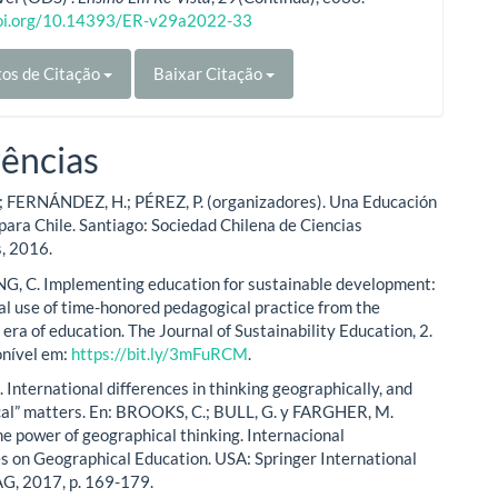
doi.org/10.14393/ER-v29a2022-33
os de Citação
Baixar Citação
ências
 FERNÁNDEZ, H.; PÉREZ, P. (organizadores). Una Educación
para Chile. Santiago: Sociedad Chilena de Ciencias
, 2016.
 C. Implementing education for sustainable development:
al use of time-honored pedagogical practice from the
era of education. The Journal of Sustainability Education, 2.
onível em:
https://bit.ly/3mFuRCM
.
International differences in thinking geographically, and
cal” matters. En: BROOKS, C.; BULL, G. y FARGHER, M.
he power of geographical thinking. Internacional
s on Geographical Education. USA: Springer International
AG, 2017, p. 169-179.