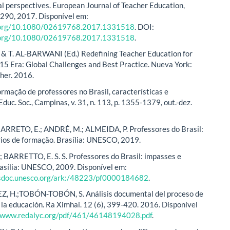
al perspectives. European Journal of Teacher Education,
290, 2017. Disponível em:
i.org/10.1080/02619768.2017.1331518
. DOI:
i.org/10.1080/02619768.2017.1331518
.
& T. AL-BARWANI (Ed.) Redefining Teacher Education for
15 Era: Global Challenges and Best Practice. Nueva York:
her. 2016.
ormação de professores no Brasil, características e
duc. Soc., Campinas, v. 31, n. 113, p. 1355-1379, out.-dez.
BARRETO, E.; ANDRÉ, M.; ALMEIDA, P. Professores do Brasil:
ios de formação. Brasília: UNESCO, 2019.
.; BARRETTO, E. S. S. Professores do Brasil: impasses e
rasília: UNESCO, 2009. Disponível em:
esdoc.unesco.org/ark:/48223/pf0000184682
.
 H.;TOBÓN-TOBÓN, S. Análisis documental del proceso de
n la educación. Ra Ximhai. 12 (6), 399-420. 2016. Disponível
//www.redalyc.org/pdf/461/46148194028.pdf
.