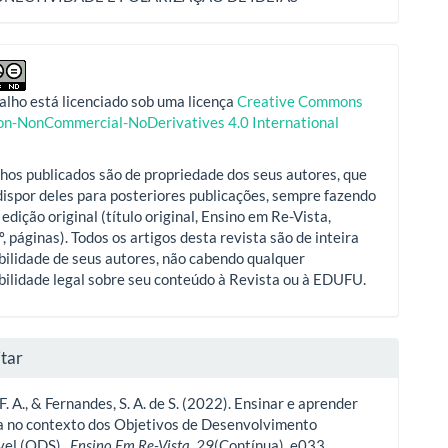
alho está licenciado sob uma licença
Creative Commons
ion-NonCommercial-NoDerivatives 4.0 International
hos publicados são de propriedade dos seus autores, que
ispor deles para posteriores publicações, sempre fazendo
 edição original (título original, Ensino em Re-Vista,
º, páginas). Todos os artigos desta revista são de inteira
ilidade de seus autores, não cabendo qualquer
ilidade legal sobre seu conteúdo à Revista ou à EDUFU.
tar
 F. A., & Fernandes, S. A. de S. (2022). Ensinar e aprender
a no contexto dos Objetivos de Desenvolvimento
vel (ODS) .
Ensino Em Re-Vista
,
29
(Contínua), e033.