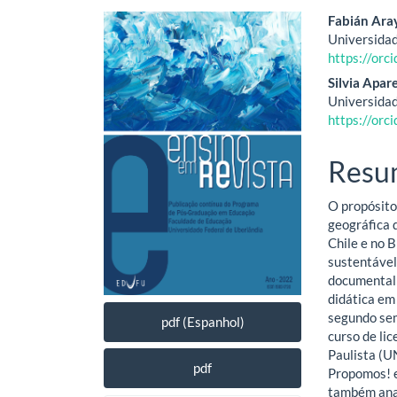
Barra
Cont
Fabián Ara
Universidad
lateral
do
https://or
de
artig
Silvia Apar
Universidad
artigos
princ
https://or
Resu
O propósito
geográfica 
Chile e no 
sustentável
documental 
didática em
segundo sem
pdf (Espanhol)
curso de li
Paulista (U
pdf
Propomos! e
também anal