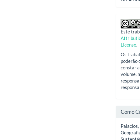
Este trab
Attribut
License
.
Os trabal
poderão d
constar a
volume, n
responsab
responsab
Como Ci
Palacios,
Geografi
Sustentá