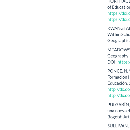
KORTHAGEN, 
of Educatio
https://do
https://do
KWANGTAEK,
Within Scho
Geographical
MEADOWS, M
Geography a
DOI:
https:
PONCE, N. Y
Formación I
Educación, 
http://dx.
http://dx.
PULGARÍN, M
una nueva d
Bogotá: Art
SULLIVAN, Z