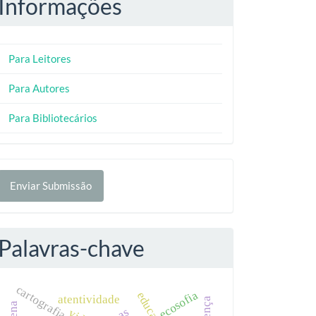
Informações
Para Leitores
Para Autores
Para Bibliotecários
nviar
Enviar Submissão
ubmissão
Palavras-chave
cartografia
ecosofia
atentividade