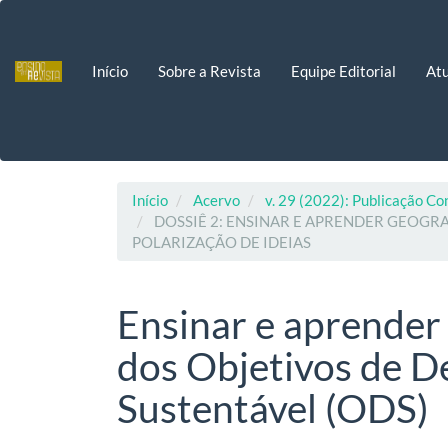
Navegação
Principal
Conteúdo
Início
Sobre a Revista
Equipe Editorial
Atu
principal
Barra
Lateral
Início
Acervo
v. 29 (2022): Publicação Co
DOSSIÊ 2: ENSINAR E APRENDER GEOGR
POLARIZAÇÃO DE IDEIAS
Ensinar e aprender
dos Objetivos de 
Sustentável (ODS)