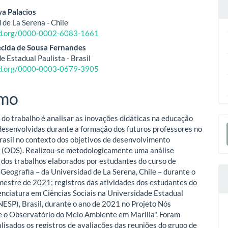
eúdo
ya Palacios
 de La Serena - Chile
cid.org/0000-0002-6083-1661
o
ecida de Sousa Fernandes
e Estadual Paulista - Brasil
ipal
cid.org/0000-0003-0679-3905
mo
 do trabalho é analisar as inovações didáticas na educação
E
desenvolvidas durante a formação dos futuros professores no
S
Brasil no contexto dos objetivos de desenvolvimento
 (ODS). Realizou-se metodologicamente uma análise
dos trabalhos elaborados por estudantes do curso de
 Geografia – da Universidad de La Serena, Chile – durante o
estre de 2021; registros das atividades dos estudantes do
cenciatura em Ciências Sociais na Universidade Estadual
NESP), Brasil, durante o ano de 2021 no Projeto Nós
 o Observatório do Meio Ambiente em Marilia". Foram
isados os registros de avaliações das reuniões do grupo de