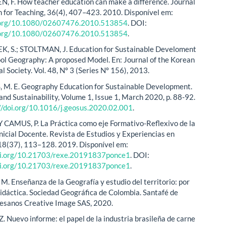
F. How teacher education can make a difference. Journal
n for Teaching, 36(4), 407–423. 2010. Disponível em:
i.org/10.1080/02607476.2010.513854
. DOI:
i.org/10.1080/02607476.2010.513854
.
 S.; STOLTMAN, J. Education for Sustainable Develoment
ol Geography: A proposed Model. En: Journal of the Korean
 Society. Vol. 48, Nº 3 (Series Nº 156), 2013.
. E. Geography Education for Sustainable Development.
nd Sustainability, Volume 1, Issue 1, March 2020, p. 88-92.
//doi.org/10.1016/j.geosus.2020.02.001
.
 CAMUS, P. La Práctica como eje Formativo-Reflexivo de la
nicial Docente. Revista de Estudios y Experiencias en
18(37), 113–128. 2019. Disponível em:
doi.org/10.21703/rexe.20191837ponce1
. DOI:
doi.org/10.21703/rexe.20191837ponce1
.
. Enseñanza de la Geografía y estudio del territorio: por
idáctica. Sociedad Geográfica de Colombia. Santafé de
esanos Creative Image SAS, 2020.
. Nuevo informe: el papel de la industria brasileña de carne