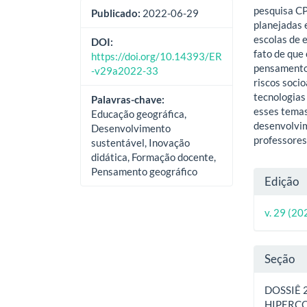
pesquisa CP
Publicado:
2022-06-29
planejadas 
escolas de 
DOI:
fato de que
https://doi.org/10.14393/ER
pensamento 
-v29a2022-33
riscos soci
tecnologias
Palavras-chave:
esses temas
Educação geográfica,
desenvolvim
Desenvolvimento
professores
sustentável, Inovação
didática, Formação docente,
Pensamento geográfico
Deta
Edição
do
v. 29 (20
artig
Seção
DOSSIÊ 
HIPERCO