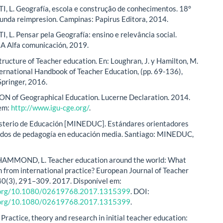
 L. Geografía, escola e construção de conhecimentos. 18°
gunda reimpresion. Campinas: Papirus Editora, 2014.
 L. Pensar pela Geografía: ensino e relevância social.
A Alfa comunicación, 2019.
tructure of Teacher education. En: Loughran, J. y Hamilton, M.
nternational Handbook of Teacher Education, (pp. 69-136),
Springer, 2016.
 of Geographical Education. Lucerne Declaration. 2014.
 em:
http://www.igu-cge.org/
.
sterio de Educación [MINEDUC]. Estándares orientadores
ados de pedagogía en educación media. Santiago: MINEDUC,
MMOND, L. Teacher education around the world: What
n from international practice? European Journal of Teacher
40(3), 291–309. 2017. Disponível em:
i.org/10.1080/02619768.2017.1315399
. DOI:
i.org/10.1080/02619768.2017.1315399
.
Practice, theory and research in initial teacher education: