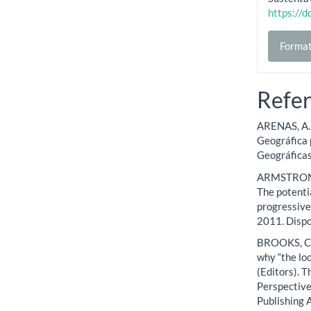
https://
Format
Refer
ARENAS, A.;
Geográfica 
Geográficas
ARMSTRONG,
The potenti
progressive 
2011. Disp
BROOKS, C. 
why “the lo
(Editors). T
Perspective
Publishing 