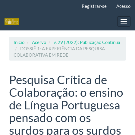
Navegação
Registrar-se
Acesso
Principal
Conteúdo
principal
Toggl
Barra
navig
Lateral
Início
Acervo
v. 29 (2022): Publicação Contínua
DOSSIÊ 1: A EXPERIÊNCIA DA PESQUISA
COLABORATIVA EM REDE
Pesquisa Crítica de
Colaboração: o ensino
de Língua Portuguesa
pensado com os
surdos para os surdos