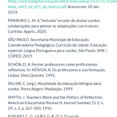
https://acervodigital.unesp.br/bitstream/unesp/252175/1/une
nead_reei1_ee_d11_da_texto1.pdf
. Acesso em: 20 abr.
2019.
PINHEIRO, L. M. A “inclusão” escolar de alunos surdos:
colaborações para pensar as adaptações curriculares.
Curitiba: Appris, 2020.
SÃO PAULO. Secretaria Municipal de Educação.
Coordenadoria Pedagógica. Currículo da cidade: Educação
especial: Língua Portuguesa para surdos. São Paulo: SME /
COPED, 2019.
SCHÖN, D. A. Formar professores como profissionais
reflexivos. In: NÓVOA, A. Os professores e sua formação.
Lisboa: Dom Quixote, 1992.
SKLIAR, C. (org.). Atualidade da educação bilíngue para
surdos. Porto Alegre: Mediação, 1999.
SMYTH, J. Teachers Work and the Politics of Reflection.
American Educational Research Journal Summer, [S. l]. v.
29, n. 2, p. 267-300, 1992.
SOFIATO, C. G.; LEÃO, G. B. O. S. O uso da