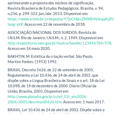
aprimorando a proposta dos núcleos de significação.
Revista Brasileira de Estudos Pedagógicos. Brasília, v. 94,
n.236, p. 299-322, jan./abr. 2013. Disponível em:
https://www.scielo.br/j/rbeped/a/Y7jvCHjksZMXBrNJkqq4zjP/
lang=pt#
. Acesso em 22 de novembro de 2018.
ASSOCIAÇÃO NACIONAL DOS SURDOS. Revista do
I.N.S.M. Rio de Janeiro: I.N.S.M., n. 2, 1949. Disponível em:
http://repositorio.ines.gov.br/ilustra/handle/123456789/378
.
Acesso em 14 maio 2020.
BAKHTIN, M. Estética da criação verbal. São Paulo,
Martins Fontes: [1953] 1992.
BRASIL. Decreto 5626, de 22 de setembro de 2005.
Regulamenta a Lei 10.436, de 24 de abril de 2002, que
dispõe sobre a Língua Brasileira de Sinais e o art. 18 da Lei
10.098, de 19 de dezembro de 2000. Diário Oficial da
União. Brasília, 2005. Disponível em:
http://www.planalto.gov.br/ccivil_03/_ato2004-
2006/2005/decreto/d5626.htm
. Acesso em: 1 maio 2017.
BRASIL. Lei 10.436 de 24 de abril de 2002. Dispõe sobre a