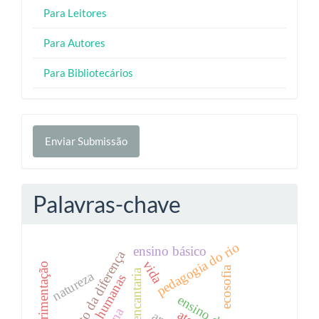
Para Leitores
Para Autores
Para Bibliotecários
Enviar
Enviar Submissão
Submissão
Palavras-chave
pedagogia do rio
ensino básico
pensamento da diferença
vida
experimentação
ecosofia
natureza