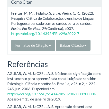
Como Citar
Freitas, M. M. ., Fidalgo, S. S. ., & Vieira, C. R. . (2022).
Pesquisa Crítica de Colaboração: o ensino de Língua
Portuguesa pensado com os surdos para os surdos.
Ensino Em Re-Vista
,
29
(Contínua), e007.
https://doi.org/10.14393/ER-v29a2022-7
Formatos de Citação
Baixar Citação
Referências
AGUIAR, W. M. J.; OZELLA, S. Núcleos de significação como
instrumento para apreensão da constituição de sentidos.
Psicologia: Ciência e profissão. Brasília, v.26, n.2, p. 222-
245, jun. 2006. Disponivel em:
https://doi.org/10.1590/S1414-98932006000200006
.
Acesso em 15 de janeiro de 2019.
AGUIAR, W. M. J.; OZELLA, S. Apreensão de sentidos: