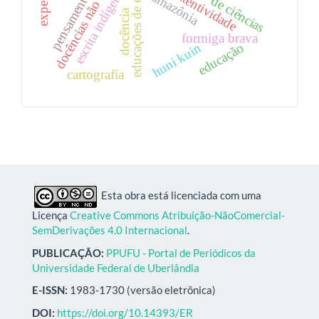
educações de encantaria
docências não humanas
ensino de ciências
escrita indígena
atentividade
amazônia
docência
formiga brava
huni kuin
educação
cartografia
Esta obra está licenciada com uma
Licença
Creative Commons Atribuição-NãoComercial-
SemDerivações 4.0 Internacional
.
PUBLICAÇÃO:
PPUFU - Portal de Periódicos da
Universidade Federal de Uberlândia
E-ISSN:
1983-1730 (versão eletrônica)
DOI:
https://doi.org/10.14393/ER