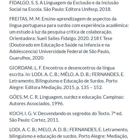
FIDALGO, S. S. A Linguagem da Exclusão e da Inclusão
Social na Escola. São Paulo: Editora Unifesp, 2018.
FREITAS, M. M. Ensino-aprendizagem de aspectos da
língua portuguesa para surdos com experiência acadêmica:
um estudo à luz da pesquisa crítica de colaboração.
Orientadora: Sueli Salles Fidalgo. 2020. 218 f. Tese
(Doutorado em Educação e Saúde na Infancia e na
Adolescencia) Universidade Federal de São Paulo,
Guarulhos, 2020.
GIORDANI, L. F. Encontros e desencontros da língua
escrita. In: LODI, A. C. B.; MÉLO, A. D. B.; FERNANDES, E.
Letramento, Bilinguismo e Educação de Surdos. Porto
Alegre: Editora Mediação, 2015, p. 135 – 152.
GÓES, M. C. R. Linguagem, surdez e educação. Campinas:
Autores Associados, 1996.
KOCH, I. G. V. Desvendando os segredos do Texto. 7ª ed.
São Paulo: Cortez, 2011.
LODI, A. C. B.; MELO, A. D. B.; FERNANDES, E. Letramento,
bilinguismo e educação de surdos. Porto Alegre: Mediação,