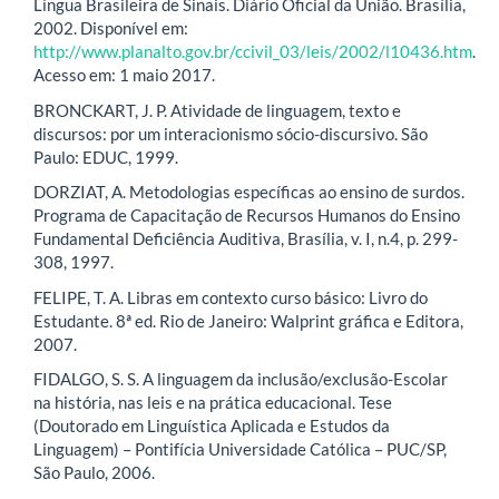
Língua Brasileira de Sinais. Diário Oficial da União. Brasília,
2002. Disponível em:
http://www.planalto.gov.br/ccivil_03/leis/2002/l10436.htm
.
Acesso em: 1 maio 2017.
BRONCKART, J. P. Atividade de linguagem, texto e
discursos: por um interacionismo sócio-discursivo. São
Paulo: EDUC, 1999.
DORZIAT, A. Metodologias específicas ao ensino de surdos.
Programa de Capacitação de Recursos Humanos do Ensino
Fundamental Deficiência Auditiva, Brasília, v. I, n.4, p. 299-
308, 1997.
FELIPE, T. A. Libras em contexto curso básico: Livro do
Estudante. 8ª ed. Rio de Janeiro: Walprint gráfica e Editora,
2007.
FIDALGO, S. S. A linguagem da inclusão/exclusão-Escolar
na história, nas leis e na prática educacional. Tese
(Doutorado em Linguística Aplicada e Estudos da
Linguagem) – Pontifícia Universidade Católica – PUC/SP,
São Paulo, 2006.