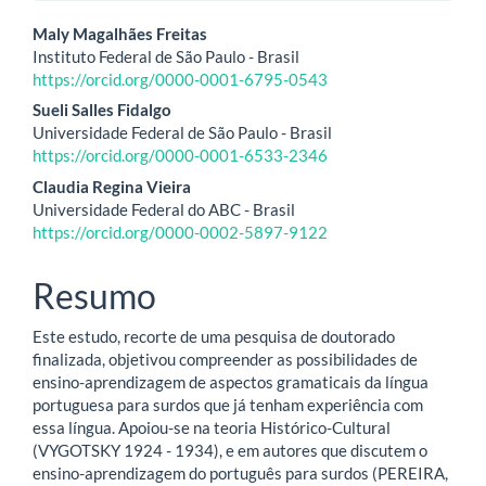
Conteúdo
Maly Magalhães Freitas
Instituto Federal de São Paulo - Brasil
do
https://orcid.org/0000-0001-6795-0543
artigo
Sueli Salles Fidalgo
Universidade Federal de São Paulo - Brasil
principal
https://orcid.org/0000-0001-6533-2346
Claudia Regina Vieira
Universidade Federal do ABC - Brasil
https://orcid.org/0000-0002-5897-9122
Resumo
Este estudo, recorte de uma pesquisa de doutorado
finalizada, objetivou compreender as possibilidades de
ensino-aprendizagem de aspectos gramaticais da língua
portuguesa para surdos que já tenham experiência com
essa língua. Apoiou-se na teoria Histórico-Cultural
(VYGOTSKY 1924 - 1934), e em autores que discutem o
ensino-aprendizagem do português para surdos (PEREIRA,