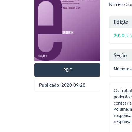
artigos
princ
Número Comp
Deta
Edição
do
2020: v. 
artig
Seção
Número 
PDF
Publicado:
2020-09-28
Os trabal
poderão d
constar a
volume, n
responsab
responsab