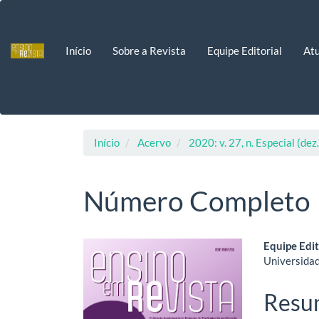
Navegação
Principal
Conteúdo
Início
Sobre a Revista
Equipe Editorial
Atu
principal
Barra
Lateral
Início
Acervo
2020: v. 27, n. Especial (dez
Número Completo
Barra
Cont
Equipe Edit
Universidad
lateral
do
de
artig
Resu