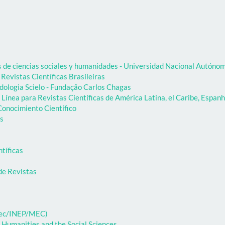
as de ciencias sociales y humanidades - Universidad Nacional Autón
 Revistas Científicas Brasileiras
dologia Scielo - Fundação Carlos Chagas
Línea para Revistas Científicas de América Latina, el Caribe, Espanh
onocimiento Científico
as
ntíficas
de Revistas
ibec/INEP/MEC)
 Humanities and the Social Sciences