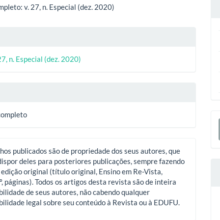
ipal
leto: v. 27, n. Especial (dez. 2020)
lhes
27, n. Especial (dez. 2020)
o
E
completo
S
hos publicados são de propriedade dos seus autores, que
ispor deles para posteriores publicações, sempre fazendo
 edição original (título original, Ensino em Re-Vista,
º, páginas). Todos os artigos desta revista são de inteira
ilidade de seus autores, não cabendo qualquer
ilidade legal sobre seu conteúdo à Revista ou à EDUFU.