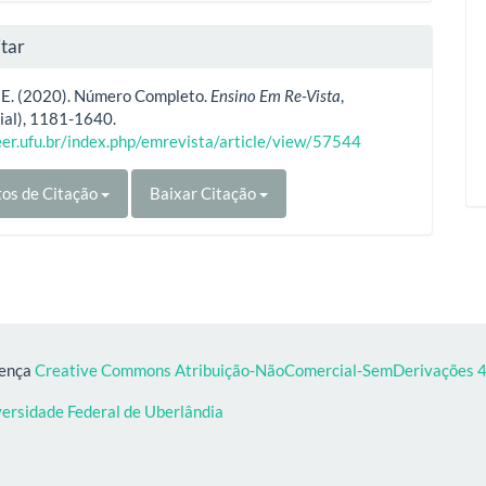
tar
, E. (2020). Número Completo.
Ensino Em Re-Vista
,
ial), 1181-1640.
eer.ufu.br/index.php/emrevista/article/view/57544
os de Citação
Baixar Citação
cença
Creative Commons Atribuição-NãoComercial-SemDerivações 4.
versidade Federal de Uberlândia