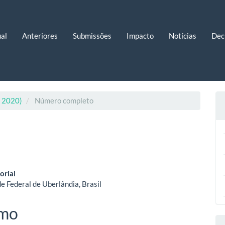
al
Anteriores
Submissões
Impacto
Notícias
Dec
. 2020)
Número completo
eúdo
orial
e Federal de Uberlândia, Brasil
o
mo