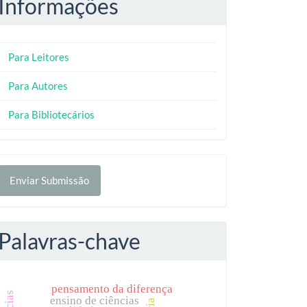
Informações
Para Leitores
Para Autores
Para Bibliotecários
nviar
Enviar Submissão
ubmissão
Palavras-chave
pensamento da diferença
ensino de ciências