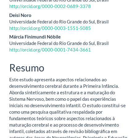
do
http://orcid.org/0000-0002-0689-3378
artigo
Deisi Noro
Universidade Federal do Rio Grande do Sul, Brasil
principal
http://orcid.org/0000-0003-1551-5085
Márcia Finimundi Nóbile
Universidade Federal do Rio Grande do Sul, Brasil
http://orcid.org/0000-0001-7434-3661
Resumo
Este estudo apresenta aspectos relacionados ao
desenvolvimento cerebral durante a Primeira Infância.
Aborda sinteticamente a estrutura e a maturação do
Sistema Nervoso, bem como o papel das experiências
iniciais no desenvolvimento infantil. O estudo constitui-se
como uma pesquisa qualitativa respaldada por
fundamentos teóricos sobre aspectos relacionados à
maturação cerebral e ao processo de desenvolvimento
infantil, coletados através de revisão bibliográfica em
autores das áreas de Neurociências, Psicologia e Educação