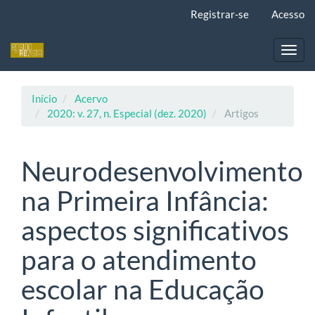
Navegação
Registrar-se
Acesso
Principal
Conteúdo
principal
Toggl
Barra
navig
Lateral
Início
Acervo
2020: v. 27, n. Especial (dez. 2020)
Artigos
Neurodesenvolvimento
na Primeira Infância:
aspectos significativos
para o atendimento
escolar na Educação