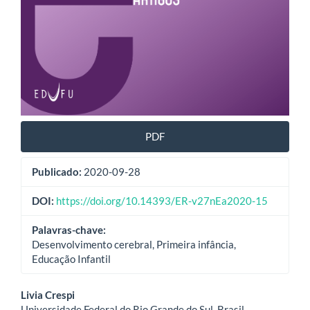
PDF
Publicado:
2020-09-28
DOI:
https://doi.org/10.14393/ER-v27nEa2020-15
Palavras-chave:
Desenvolvimento cerebral, Primeira infância,
Educação Infantil
Conteúdo
Livia Crespi
Universidade Federal do Rio Grande do Sul, Brasil