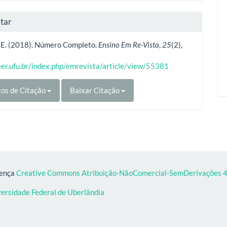
tar
, E. (2018). Número Completo.
Ensino Em Re-Vista
,
25
(2),
.
eer.ufu.br/index.php/emrevista/article/view/55381
os de Citação
Baixar Citação
cença
Creative Commons Atribuição-NãoComercial-SemDerivações 4.
versidade Federal de Uberlândia