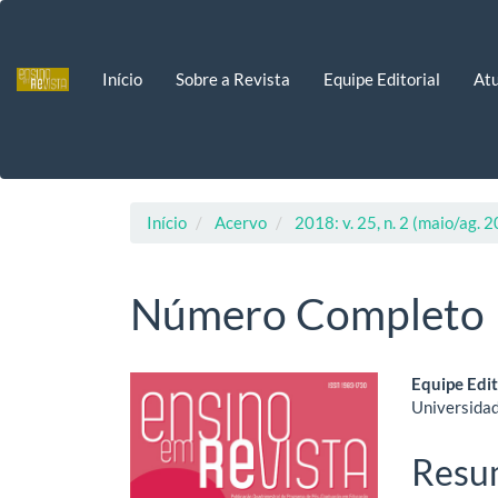
Navegação
Principal
Conteúdo
Início
Sobre a Revista
Equipe Editorial
Atu
principal
Barra
Lateral
Início
Acervo
2018: v. 25, n. 2 (maio/ag. 
Número Completo
Barra
Cont
Equipe Edit
Universidad
lateral
do
de
artig
Resu