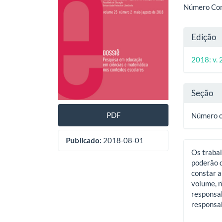
artigos
princ
Número Comp
Deta
Edição
do
2018: v. 
artig
Seção
PDF
Número 
Publicado:
2018-08-01
Os trabal
poderão d
constar a
volume, n
responsab
responsab