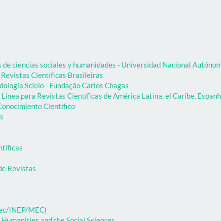
as de ciencias sociales y humanidades - Universidad Nacional Autón
 Revistas Científicas Brasileiras
dologia Scielo - Fundação Carlos Chagas
Línea para Revistas Científicas de América Latina, el Caribe, Espanh
onocimiento Científico
as
ntíficas
de Revistas
ibec/INEP/MEC)
 Humanities and the Social Sciences