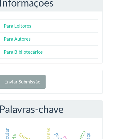
Informações
Para Leitores
Para Autores
Para Bibliotecários
nviar
Enviar Submissão
ubmissão
Palavras-chave
natureza