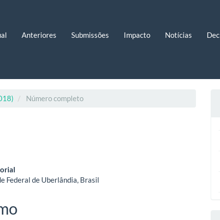
al
Anteriores
Submissões
Impacto
Notícias
Dec
2018)
Número completo
eúdo
orial
e Federal de Uberlândia, Brasil
o
mo