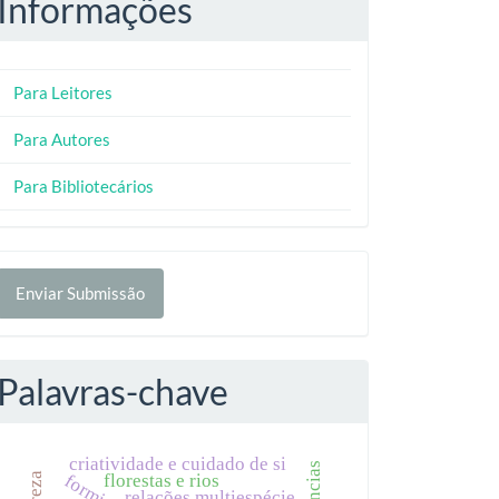
Informações
Para Leitores
Para Autores
Para Bibliotecários
nviar
Enviar Submissão
ubmissão
Palavras-chave
criatividade e cuidado de si
florestas e rios
relações multiespécie