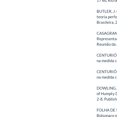
17 ed. Rio d
BUTLER, J. 
teoria perfo
Brasileira, 
CASAGRANDE
Representaç
Reunião da
CENTURIÓN,
na medida c
CENTURIÓN,
na medida c
DOWLING, P.
of Humpty D
2-8. Publis
FOLHA DE SÃ
Bolsonaro n