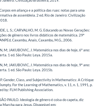
e Janeiro: Civilização Brasileira, 2019.
Corpos em aliança e a política das ruas: notas para uma
rmativa de assembleia. 2 ed. Rio de Janeiro: Civilização
2018.
, L. S.; CARVALHO, M. G. Educando as Novas Gerações:
ões de gênero nos livros didáticos de matemática. 29ª
 ANPEd, Caxambu, Anais, Caxambu, M.G., 2006.
 M; JAKUBOVIC, J. Matemática nos dias de hoje, 6º ano:
erta. 1 ed. São Paulo: Leya. 2015a.
 M; JAKUBOVIC, J. Matemática nos dias de hoje, 9º ano:
erta. 1 ed. São Paulo: Leya. 2015b.
 Gender, Class, and Subjectivity in Mathematics: A Critique
umpty. For the Learning of Mathematics, v. 11, n. 1, 1991, p.
hed by: FLM Publishing Association.
O PAULO. Ideologia de gênero é coisa do capeta, diz
a Marcha para Jesus. Disponível em: