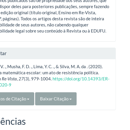
hos publicados são de propriedade dos seus autores, que
ispor deles para posteriores publicações, sempre fazendo
 edição original (título original, Ensino em Re-Vista,
º, páginas). Todos os artigos desta revista são de inteira
ilidade de seus autores, não cabendo qualquer
ilidade legal sobre seu conteúdo à Revista ou à EDUFU.
tar
V. ., Musha, F. D. ., Lima, Y. C. ., & Silva, M. A. da . (2020).
 matemática escolar: um ato de resistência política.
 Re-Vista
,
27
(3), 979-1004.
https://doi.org/10.14393/ER-
020-9
os de Citação
Baixar Citação
ências