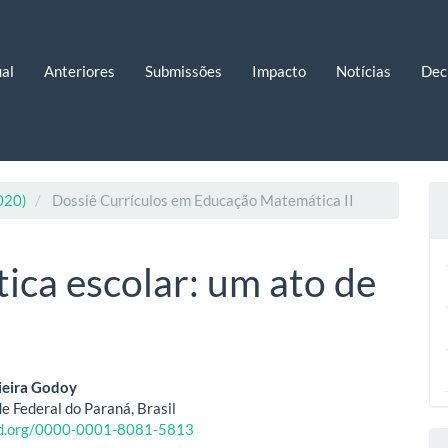
al
Anteriores
Submissões
Impacto
Notícias
Dec
2020)
Dossiê Currículos em Educação Matemática II
ca escolar: um ato de
eúdo
ieira Godoy
e Federal do Paraná, Brasil
cid.org/0000-0001-8081-5813