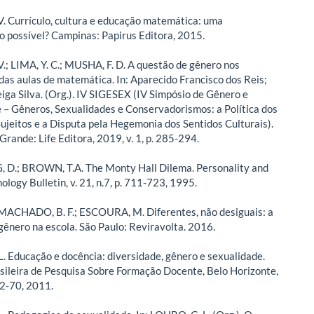
. Currículo, cultura e educação matemática: uma
 possível? Campinas: Papirus Editora, 2015.
.; LIMA, Y. C.; MUSHA, F. D. A questão de gênero nos
das aulas de matemática. In: Aparecido Francisco dos Reis;
eiga Silva. (Org.). IV SIGESEX (IV Simpósio de Gênero e
 – Gêneros, Sexualidades e Conservadorismos: a Política dos
Sujeitos e a Disputa pela Hegemonia dos Sentidos Culturais).
rande: Life Editora, 2019, v. 1, p. 285-294.
D.; BROWN, T.A. The Monty Hall Dilema. Personality and
ology Bulletin, v. 21, n.7, p. 711-723, 1995.
; MACHADO, B. F.; ESCOURA, M. Diferentes, não desiguais: a
gênero na escola. São Paulo: Reviravolta. 2016.
. Educação e docência: diversidade, gênero e sexualidade.
sileira de Pesquisa Sobre Formação Docente, Belo Horizonte,
 62-70, 2011.