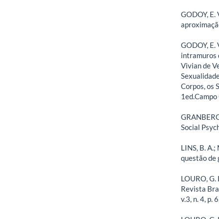
GODOY, E. V
aproximação
GODOY, E. V
intramuros 
Vivian de V
Sexualidade
Corpos, os 
1ed.Campo G
GRANBERG, 
Social Psych
LINS, B. A.
questão de 
LOURO, G. L
Revista Bra
v.3, n. 4, p.