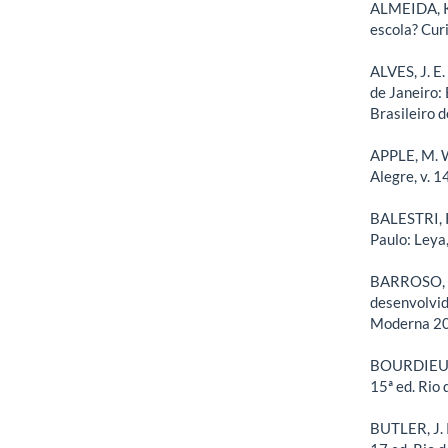
ALMEIDA, K.
escola? Curi
ALVES, J. E
de Janeiro: 
Brasileiro 
APPLE, M. W
Alegre, v. 1
BALESTRI, R
Paulo: Leya
BARROSO, J
desenvolvid
Moderna 2
BOURDIEU, 
15ª ed. Rio 
BUTLER, J. 