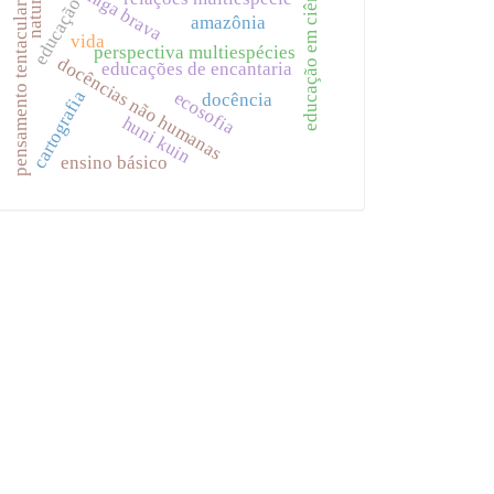
educação em ciências
formiga brava
natureza
educação
pensamento tentacular
amazônia
vida
perspectiva multiespécies
docências não humanas
educações de encantaria
cartografia
ecosofia
docência
huni kuin
ensino básico