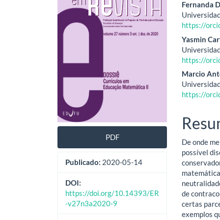
de
artig
Fernanda 
Universidad
artigos
princ
https://or
Yasmin Car
Universidad
https://or
Marcio Ant
Universidad
https://or
Resu
PDF
De onde men
possível di
Publicado:
2020-05-14
conservador
matemática 
DOI:
neutralidad
https://doi.org/10.14393/ER
de contraco
-v27n3a2020-9
certas parc
exemplos qu