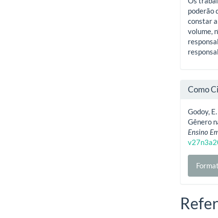
Os trabal
poderão d
constar a
volume, n
responsab
responsab
Como Ci
Godoy, E. 
Gênero na
Ensino Em
v27n3a2
Format
Refer