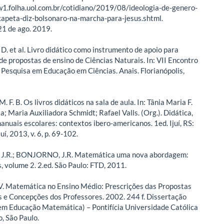
1.folha.uol.com.br/cotidiano/2019/08/ideologia-de-genero-
capeta-diz-bolsonaro-na-marcha-para-jesus.shtml.
1 de ago. 2019.
D. et al. Livro didático como instrumento de apoio para
de propostas de ensino de Ciências Naturais. In: VII Encontro
 Pesquisa em Educação em Ciências. Anais. Florianópolis,
. F. B. Os livros didáticos na sala de aula. In: Tânia Maria F.
; Maria Auxiliadora Schmidt; Rafael Valls. (Org.). Didática,
anuais escolares: contextos ibero-americanos. 1ed. Ijuí, RS:
uí, 2013, v. 6, p. 69-102.
J.R.; BONJORNO, J.R. Matemática uma nova abordagem:
, volume 2. 2.ed. São Paulo: FTD, 2011.
. Matemática no Ensino Médio: Prescrições das Propostas
s e Concepções dos Professores. 2002. 244 f. Dissertação
m Educação Matemática) – Pontifícia Universidade Católica
o, São Paulo.