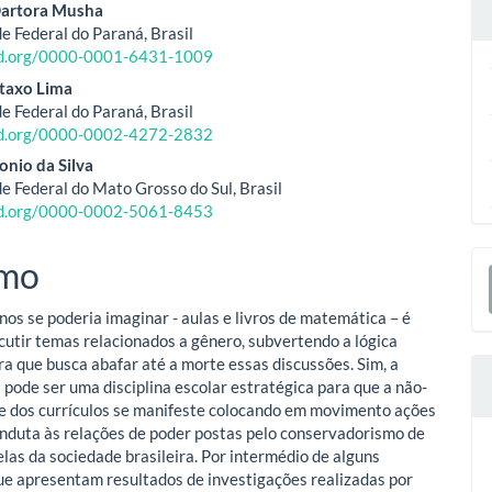
o
Dartora Musha
e Federal do Paraná, Brasil
ipal
cid.org/0000-0001-6431-1009
taxo Lima
e Federal do Paraná, Brasil
cid.org/0000-0002-4272-2832
onio da Silva
e Federal do Mato Grosso do Sul, Brasil
cid.org/0000-0002-5061-8453
E
mo
S
os se poderia imaginar - aulas e livros de matemática – é
scutir temas relacionados a gênero, subvertendo a lógica
a que busca abafar até a morte essas discussões. Sim, a
pode ser uma disciplina escolar estratégica para que a não-
e dos currículos se manifeste colocando em movimento ações
nduta às relações de poder postas pelo conservadorismo de
elas da sociedade brasileira. Por intermédio de alguns
e apresentam resultados de investigações realizadas por