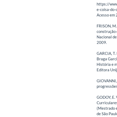
https://www
e-coisa-do-
Acesso em 2
FRISON, M. 
construção 
Nacional de
2009.
GARCIA, T. M
Braga Garcia
História e m
Editora Unij
GIOVANNI, 
progressões
GODOY, E. V
Curriculare
(Mestrado e
de São Paul