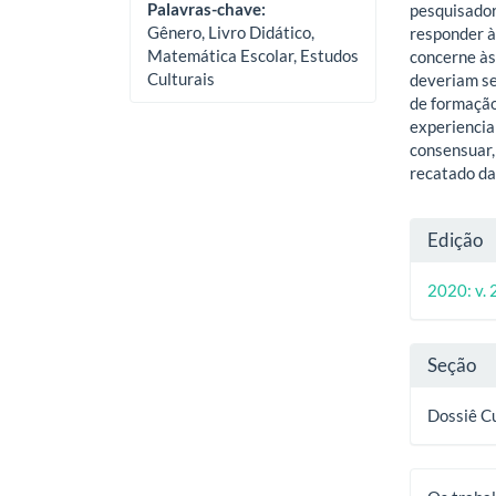
Palavras-chave:
pesquisador
Gênero, Livro Didático,
responder à
Matemática Escolar, Estudos
concerne às
Culturais
deveriam se
de formaçã
experiencia
consensuar,
recatado da
Deta
Edição
do
2020: v. 
artig
Seção
Dossiê C