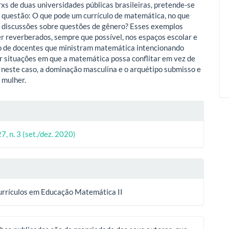
xs de duas universidades públicas brasileiras, pretende-se
 questão: O que pode um currículo de matemática, no que
 discussões sobre questões de gênero? Esses exemplos
r reverberados, sempre que possível, nos espaços escolar e
o de docentes que ministram matemática intencionando
r situações em que a matemática possa conflitar em vez de
 neste caso, a dominação masculina e o arquétipo submisso e
 mulher.
lhes
27, n. 3 (set./dez. 2020)
o
urrículos em Educação Matemática II