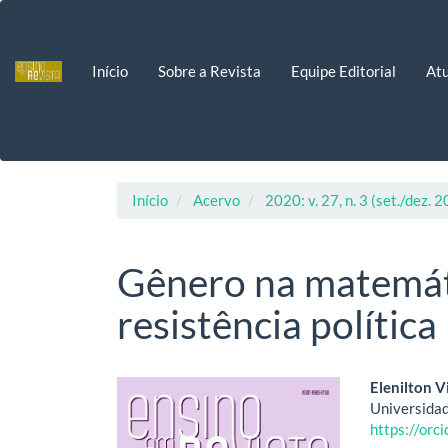
Navegação
Principal
Conteúdo
Início
Sobre a Revista
Equipe Editorial
Atu
principal
Barra
Lateral
Início
Acervo
2020: v. 27, n. 3 (set./dez. 
Gênero na matemáti
resistência política
Barra
Cont
Elenilton V
Universidad
lateral
do
https://or