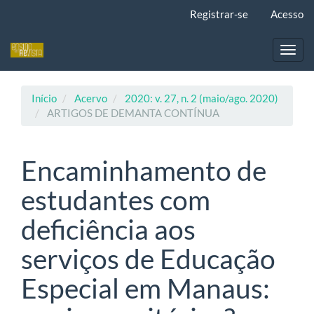
Navegação
Registrar-se
Acesso
Principal
Conteúdo
principal
Toggl
Barra
navig
Lateral
Início
Acervo
2020: v. 27, n. 2 (maio/ago. 2020)
ARTIGOS DE DEMANTA CONTÍNUA
Encaminhamento de
estudantes com
deficiência aos
serviços de Educação
Especial em Manaus: