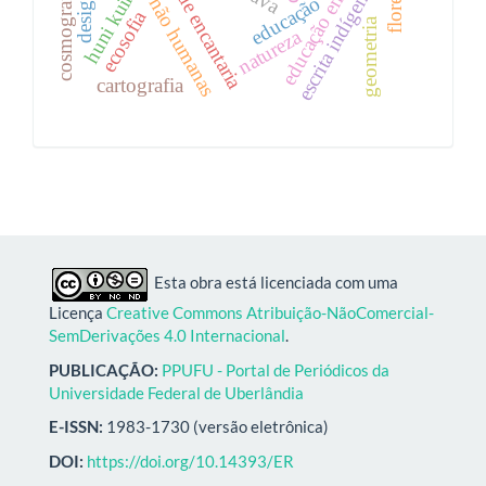
educações de encantaria
docências não humanas
educação em ciências
escrita indígena
huni kuin
educação
ecosofia
geometria
natureza
cartografia
Esta obra está licenciada com uma
Licença
Creative Commons Atribuição-NãoComercial-
SemDerivações 4.0 Internacional
.
PUBLICAÇÃO:
PPUFU - Portal de Periódicos da
Universidade Federal de Uberlândia
E-ISSN:
1983-1730 (versão eletrônica)
DOI:
https://doi.org/10.14393/ER