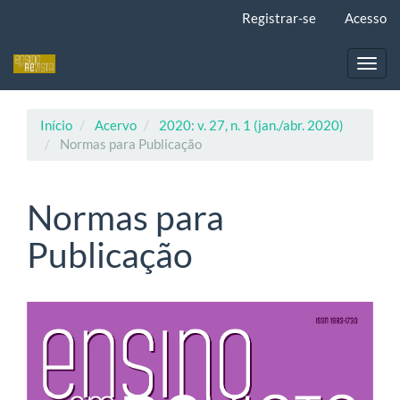
Navegação
Registrar-se
Acesso
Principal
Conteúdo
principal
Toggl
Barra
navig
Lateral
Início
Acervo
2020: v. 27, n. 1 (jan./abr. 2020)
Normas para Publicação
Normas para
Publicação
Barra
lateral
de