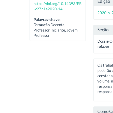
Deta
Edição
https://doi.org/10.14393/ER
do
-v27n1a2020-14
2020: v. 2
artig
Palavras-chave:
Formação Docente,
Seção
Professor Iniciante, Jovem
Professor
Dossiê O
refazer
Os trabal
poderão d
constar a
volume, n
responsab
responsab
Como Ci