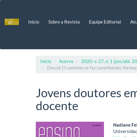
Navegação
Principal
Conteúdo
Início
Sobre a Revista
Equipe Editorial
Atu
principal
Barra
Lateral
Início
Acervo
2020: v. 27, n. 1 (jan./abr. 2
Dossiê O caminho se faz caminhando: formaçã
Jovens doutores em 
docente
Barra
Cont
Nadiane Fe
Universidad