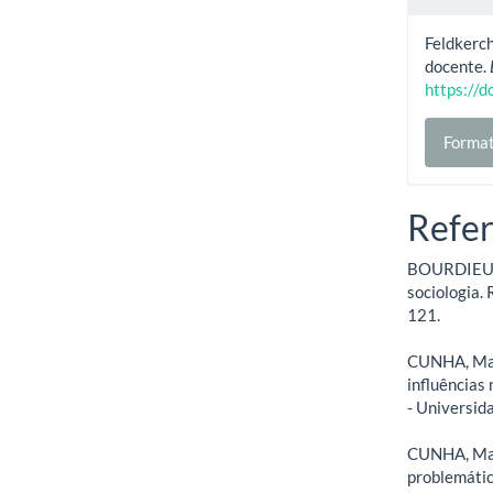
Feldkerch
docente.
https://
Format
Refer
BOURDIEU, P
sociologia.
121.
CUNHA, Mari
influências
- Universid
CUNHA, Mari
problemátic