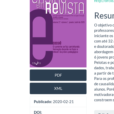
lateral
do
http://orc
de
artig
Resu
artigos
princ
O objetivo 
professores
iniciante o
com até 32 
e doutorado
abordagem q
6 jovens pr
Pelotas e p
dados, trab
a partir de 
PDF
Para os pro
de causalid
XML
alunos. Por
motivadoras
constroem s
Publicado:
2020-02-21
DOI: