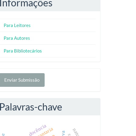
Informações
Para Leitores
Para Autores
Para Bibliotecários
nviar
Enviar Submissão
ubmissão
Palavras-chave
docência