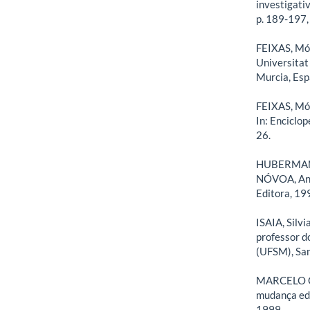
investigativ
p. 189-197,
FEIXAS, Món
Universitat
Murcia, Espa
FEIXAS, Món
In: Enciclop
26.
HUBERMAN, M
NÓVOA, Antó
Editora, 199
ISAIA, Silv
professor d
(UFSM), Sant
MARCELO GA
mudança edu
1999.