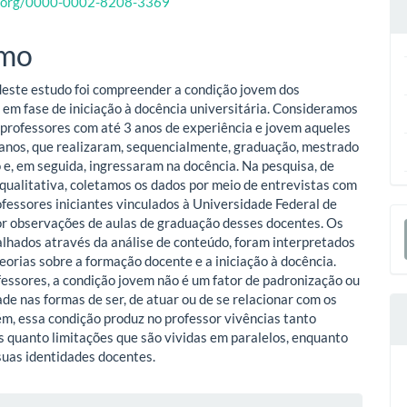
id.org/0000-0002-8208-3369
o
mo
ipal
deste estudo foi compreender a condição jovem dos
 em fase de iniciação à docência universitária. Consideramos
s professores com até 3 anos de experiência e jovem aqueles
anos, que realizaram, sequencialmente, graduação, mestrado
 e, em seguida, ingressaram na docência. Na pesquisa, de
ualitativa, coletamos os dados por meio de entrevistas com
ofessores iniciantes vinculados à Universidade Federal de
E
or observações de aulas de graduação desses docentes. Os
alhados através da análise de conteúdo, foram interpretados
S
teorias sobre a formação docente e a iniciação à docência.
fessores, a condição jovem não é um fator de padronização ou
ade nas formas de ser, de atuar ou de se relacionar com os
ém, essa condição produz no professor vivências tanto
 quanto limitações que são vividas em paralelos, enquanto
uas identidades docentes.