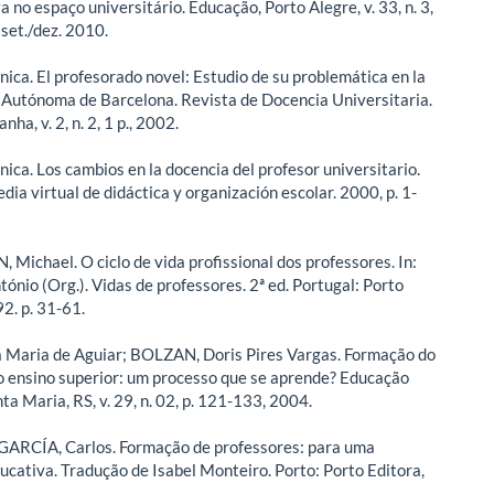
a no espaço universitário. Educação, Porto Alegre, v. 33, n. 3,
 set./dez. 2010.
ica. El profesorado novel: Estudio de su problemática en la
 Autónoma de Barcelona. Revista de Docencia Universitaria.
nha, v. 2, n. 2, 1 p., 2002.
ica. Los cambios en la docencia del profesor universitario.
edia virtual de didáctica y organización escolar. 2000, p. 1-
ichael. O ciclo de vida profissional dos professores. In:
nio (Org.). Vidas de professores. 2ª ed. Portugal: Porto
2. p. 31-61.
ia Maria de Aguiar; BOLZAN, Doris Pires Vargas. Formação do
o ensino superior: um processo que se aprende? Educação
a Maria, RS, v. 29, n. 02, p. 121-133, 2004.
RCÍA, Carlos. Formação de professores: para uma
cativa. Tradução de Isabel Monteiro. Porto: Porto Editora,