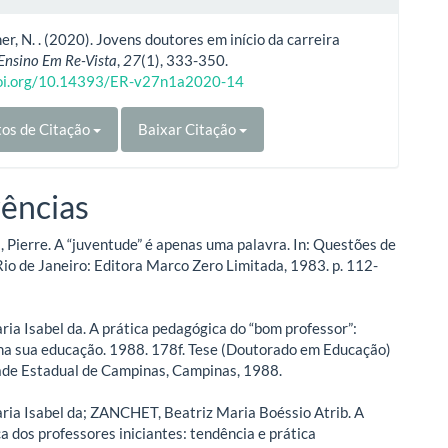
er, N. . (2020). Jovens doutores em início da carreira
Ensino Em Re-Vista
,
27
(1), 333-350.
doi.org/10.14393/ER-v27n1a2020-14
os de Citação
Baixar Citação
ências
ierre. A “juventude” é apenas uma palavra. In: Questões de
 Rio de Janeiro: Editora Marco Zero Limitada, 1983. p. 112-
a Isabel da. A prática pedagógica do “bom professor”:
 na sua educação. 1988. 178f. Tese (Doutorado em Educação)
ade Estadual de Campinas, Campinas, 1988.
a Isabel da; ZANCHET, Beatriz Maria Boéssio Atrib. A
a dos professores iniciantes: tendência e prática