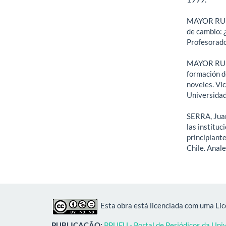
MAYOR RUIZ,
de cambio: 
Profesorado,
MAYOR RUIZ
formación d
noveles. Vic
Universidad 
SERRA, Juan
las institu
principiante
Chile. Anal
Esta obra está licenciada com uma Li
PUBLICAÇÃO:
PPUFU - Portal de Periódicos da Uni