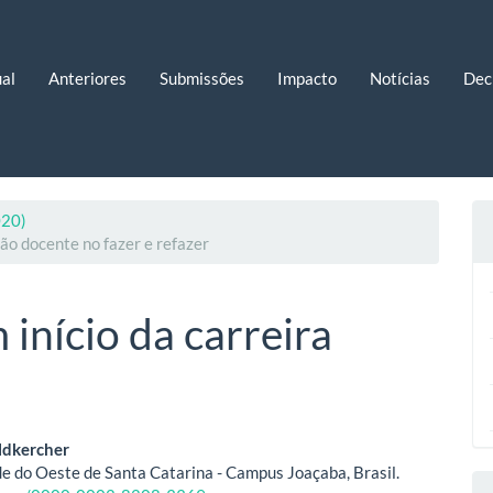
al
Anteriores
Submissões
Impacto
Notícias
Dec
020)
o docente no fazer e refazer
início da carreira
eúdo
ldkercher
e do Oeste de Santa Catarina - Campus Joaçaba, Brasil.