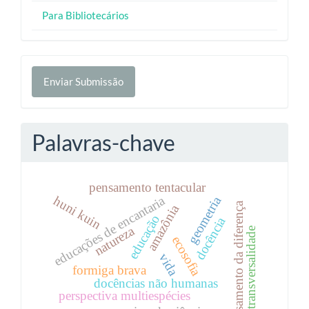
Para Bibliotecários
Enviar
Enviar Submissão
Submissão
Palavras-chave
pensamento tentacular
educações de encantaria
huni kuin
geometria
pensamento da diferença
amazônia
educação
docência
natureza
transversalidade
ecosofia
vida
formiga brava
docências não humanas
perspectiva multiespécies