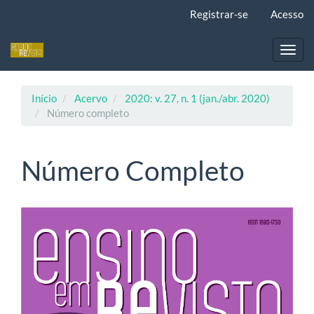
Navegação
Registrar-se
Acesso
Principal
Conteúdo
principal
Toggl
Barra
navig
Lateral
Início
Acervo
2020: v. 27, n. 1 (jan./abr. 2020)
Número completo
Número Completo
Barra
lateral
de
artigos