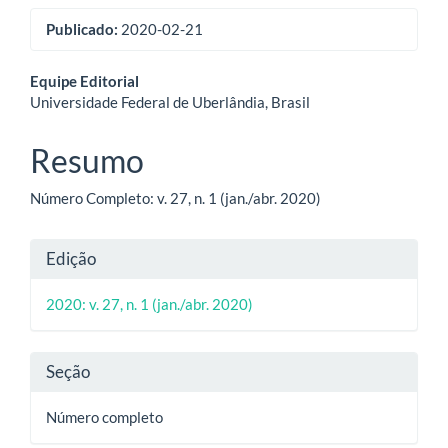
Publicado:
2020-02-21
Conteúdo
Equipe Editorial
Universidade Federal de Uberlândia, Brasil
do
artigo
Resumo
principal
Número Completo: v. 27, n. 1 (jan./abr. 2020)
Detalhes
Edição
do
2020: v. 27, n. 1 (jan./abr. 2020)
artigo
Seção
Número completo