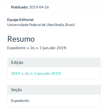
Publicado:
2019-04-26
Conteúdo
Equipe Editorial
Universidade Federal de Uberlândia, Brasil
do
artigo
Resumo
principal
Expediente: v. 26, n. 1 (jan./abr. 2019)
Detalhes
Edição
do
2019: v. 26, n. 1 (jan./abr. 2019)
artigo
Seção
Expediente