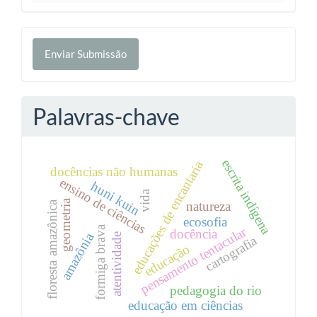
Enviar
Enviar Submissão
Submissão
Palavras-chave
escrita indígena
educações de encantaria
docências não humanas
ensino de ciências
huni kuin
vida
geometria
natureza
floresta amazônica
ecosofia
formiga brava
pensamento tentacular
docência
amazônia
atentividade
cartografia
educação
pedagogia do rio
educação em ciências