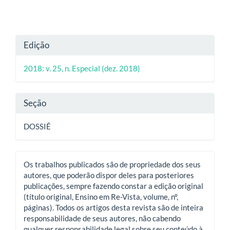
Detalhes
Edição
do
2018: v. 25, n. Especial (dez. 2018)
artigo
Seção
DOSSIÊ
Os trabalhos publicados são de propriedade dos seus
autores, que poderão dispor deles para posteriores
publicações, sempre fazendo constar a edição original
(título original, Ensino em Re-Vista, volume, nº,
páginas). Todos os artigos desta revista são de inteira
responsabilidade de seus autores, não cabendo
qualquer responsabilidade legal sobre seu conteúdo à