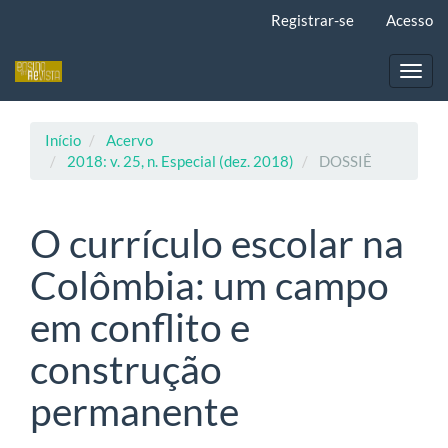
Navegação
Registrar-se
Acesso
Principal
Conteúdo
principal
Toggl
Barra
navig
Lateral
Início
Acervo
2018: v. 25, n. Especial (dez. 2018)
DOSSIÊ
O currículo escolar na
Colômbia: um campo
em conflito e
construção
permanente