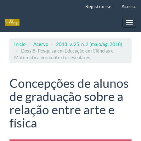
Navegação
Registrar-se
Acesso
Principal
Conteúdo
principal
Toggl
Barra
navig
Lateral
Início
Acervo
2018: v. 25, n. 2 (maio/ag. 2018)
Dossiê- Pesquisa em Educação em Ciências e
Matemática nos contextos escolares
Concepções de alunos
de graduação sobre a
relação entre arte e
física