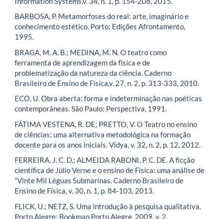
Information Systems,v. 34, n. 1, p. 154-208, 2015.
BARBOSA, P. Metamorfoses do real: arte, imaginário e
conhecimento estético. Porto: Edições Afrontamento,
1995.
BRAGA, M. A. B.; MEDINA, M. N. O teatro como
ferramenta de aprendizagem da física e de
problematização da natureza da ciência. Caderno
Brasileiro de Ensino de Física,v. 27, n. 2, p. 313-333, 2010.
ECO, U. Obra aberta: forma e indeterminação nas poéticas
contemporâneas. São Paulo: Perspectiva, 1991.
FÁTIMA VESTENA, R. DE; PRETTO, V. O Teatro no ensino
de ciências: uma alternativa metodológica na formação
docente para os anos iniciais. Vidya, v. 32, n. 2, p. 12, 2012.
FERREIRA, J. C. D.; ALMEIDA RABONI, P. C. DE. A ficção
científica de Júlio Verne e o ensino de Física: uma análise de
“Vinte Mil Léguas Submarinas. Caderno Brasileiro de
Ensino de Física, v. 30, n. 1, p. 84-103, 2013.
FLICK, U.; NETZ, S. Uma introdução à pesquisa qualitativa.
Porto Alegre: Bookman Porto Alegre, 2009. v. 2.