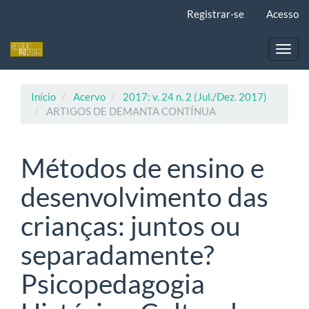
Navegação
Registrar-se
Acesso
Principal
Conteúdo
principal
Toggl
Barra
navig
Lateral
Início
Acervo
2017: v. 24 n. 2 (Jul./Dez. 2017)
ARTIGOS DE DEMANTA CONTÍNUA
Métodos de ensino e
desenvolvimento das
crianças: juntos ou
separadamente?
Psicopedagogia