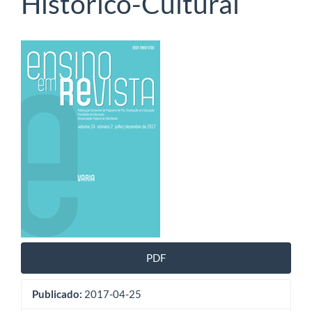
Histórico-Cultural
Barra
lateral
de
artigos
PDF
Publicado:
2017-04-25