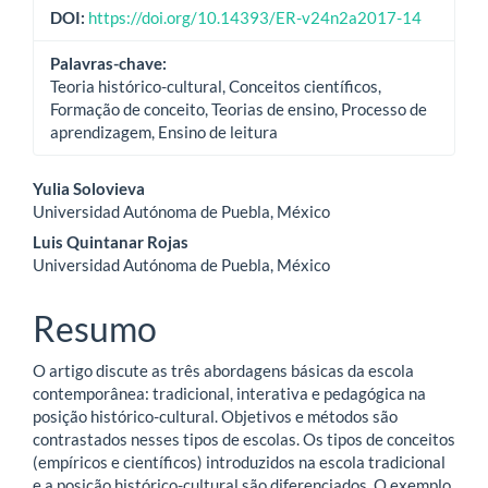
DOI:
https://doi.org/10.14393/ER-v24n2a2017-14
Palavras-chave:
Teoria histórico-cultural, Conceitos científicos,
Formação de conceito, Teorias de ensino, Processo de
aprendizagem, Ensino de leitura
Conteúdo
Yulia Solovieva
Universidad Autónoma de Puebla, México
do
Luis Quintanar Rojas
artigo
Universidad Autónoma de Puebla, México
principal
Resumo
O artigo discute as três abordagens básicas da escola
contemporânea: tradicional, interativa e pedagógica na
posição histórico-cultural. Objetivos e métodos são
contrastados nesses tipos de escolas. Os tipos de conceitos
(empíricos e científicos) introduzidos na escola tradicional
e a posição histórico-cultural são diferenciados. O exemplo