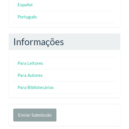
Español
Português
Informações
Para Leitores
Para Autores
Para Bibliotecários
Enviar
Enviar Submissão
Submissão