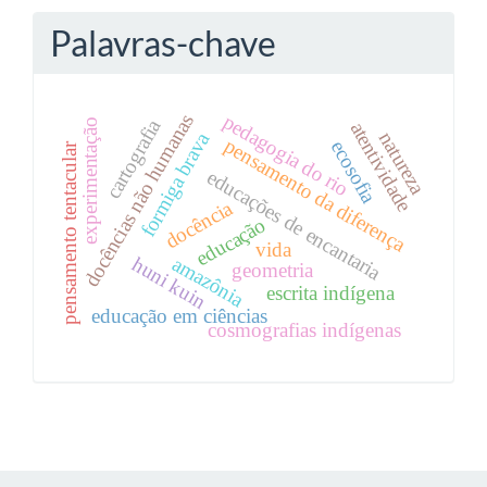
Palavras-chave
pedagogia do rio
docências não humanas
cartografia
experimentação
atentividade
natureza
formiga brava
pensamento da diferença
ecosofia
pensamento tentacular
educações de encantaria
docência
educação
vida
amazônia
huni kuin
geometria
escrita indígena
educação em ciências
cosmografias indígenas