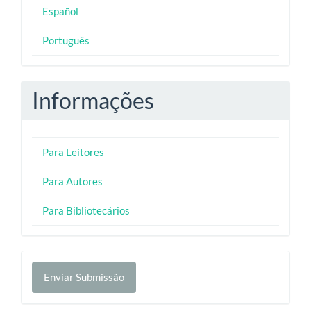
Español
Português
Informações
Para Leitores
Para Autores
Para Bibliotecários
Enviar
Enviar Submissão
Submissão