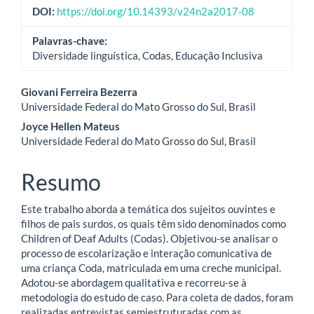
DOI:
https://doi.org/10.14393/v24n2a2017-08
Palavras-chave:
Diversidade linguística, Codas, Educação Inclusiva
Conteúdo
Giovani Ferreira Bezerra
Universidade Federal do Mato Grosso do Sul, Brasil
do
Joyce Hellen Mateus
artigo
Universidade Federal do Mato Grosso do Sul, Brasil
principal
Resumo
Este trabalho aborda a temática dos sujeitos ouvintes e
filhos de pais surdos, os quais têm sido denominados como
Children of Deaf Adults (Codas). Objetivou-se analisar o
processo de escolarização e interação comunicativa de
uma criança Coda, matriculada em uma creche municipal.
Adotou-se abordagem qualitativa e recorreu-se à
metodologia do estudo de caso. Para coleta de dados, foram
realizadas entrevistas semiestruturadas com as