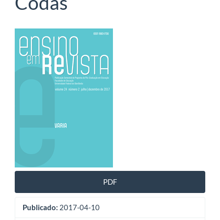
Codas
Barra
lateral
de
artigos
PDF
Publicado:
2017-04-10