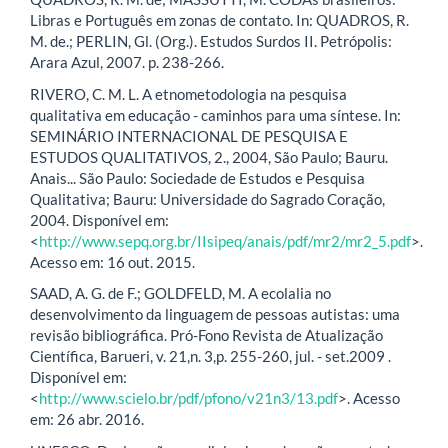
Libras e Português em zonas de contato. In: QUADROS, R.
M. de.; PERLIN, Gl. (Org.). Estudos Surdos II. Petrópolis:
Arara Azul, 2007. p. 238-266.
RIVERO, C. M. L. A etnometodologia na pesquisa
qualitativa em educação - caminhos para uma síntese. In:
SEMINÁRIO INTERNACIONAL DE PESQUISA E
ESTUDOS QUALITATIVOS, 2., 2004, São Paulo; Bauru.
Anais... São Paulo: Sociedade de Estudos e Pesquisa
Qualitativa; Bauru: Universidade do Sagrado Coração,
2004. Disponível em:
<
http://www.sepq.org.br/IIsipeq/anais/pdf/mr2/mr2_5.pdf
>.
Acesso em: 16 out. 2015.
SAAD, A. G. de F.; GOLDFELD, M. A ecolalia no
desenvolvimento da linguagem de pessoas autistas: uma
revisão bibliográfica. Pró-Fono Revista de Atualização
Científica, Barueri, v. 21,n. 3,p. 255-260, jul. - set.2009 .
Disponível em:
<
http://www.scielo.br/pdf/pfono/v21n3/13.pdf
>. Acesso
em: 26 abr. 2016.