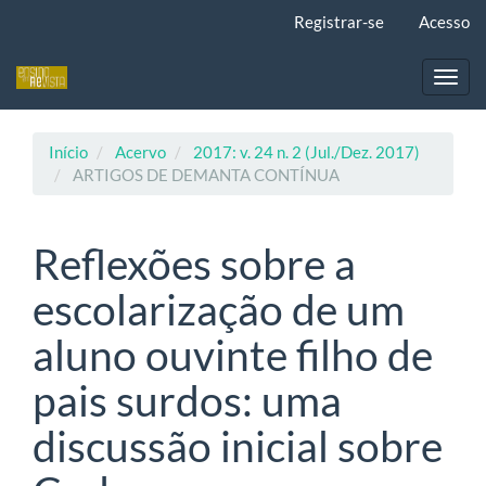
Navegação
Registrar-se
Acesso
Principal
Conteúdo
principal
Toggl
Barra
navig
Lateral
Início
Acervo
2017: v. 24 n. 2 (Jul./Dez. 2017)
ARTIGOS DE DEMANTA CONTÍNUA
Reflexões sobre a
escolarização de um
aluno ouvinte filho de
pais surdos: uma
discussão inicial sobre