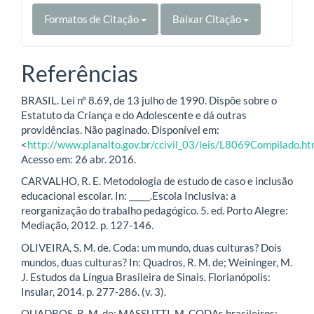
Formatos de Citação
Baixar Citação
Referências
BRASIL. Lei nº 8.69, de 13 julho de 1990. Dispõe sobre o
Estatuto da Criança e do Adolescente e dá outras
providências. Não paginado. Disponível em:
<
http://www.planalto.gov.br/ccivil_03/leis/L8069Compilado.h
Acesso em: 26 abr. 2016.
CARVALHO, R. E. Metodologia de estudo de caso e inclusão
educacional escolar. In: _____.Escola Inclusiva: a
reorganização do trabalho pedagógico. 5. ed. Porto Alegre:
Mediação, 2012. p. 127-146.
OLIVEIRA, S. M. de. Coda: um mundo, duas culturas? Dois
mundos, duas culturas? In: Quadros, R. M. de; Weininger, M.
J. Estudos da Língua Brasileira de Sinais. Florianópolis:
Insular, 2014. p. 277-286. (v. 3).
QUADROS, R. M. de; MASSUTTI, M. CODAs brasileiros: