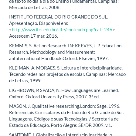
de texto no dia a dia do Ensino Fundamental. Campinas:
Mercado de Letras, 2008.
INSTITUTO FEDERAL DO RIO GRANDE DO SUL.
Apresentação. Disponível em:
<
http://www.ifrs.edu.br/site/conteudo.php?cat=246
>.
Acessoem 17 mar. 2016.
KEMMIS, S. Action Research. IN: KEEVES, J. P. Education
Research, Methodology and Measurement:
anInternational Handbook.Oxford: Elsevier, 1997.
KLEIMAN, A. MORAES, S. Leitura e Interdisciplinaridade.
Tecendo redes nos projetos da escolar. Campinas: Mercado
de Letras, 1999.
LIGHBOWN, P. SPADA, N. How Languages are Learned.
Oxford: Oxford University Press, 2007. 3ª ed.
MASON, J. Qualitative researching.London: Sage, 1996.
Referenciais Curriculares do Estado do Rio Grande do Sul:
Linguagens, Códigos e suas Tecnologias. / Secretaria de
Estado da Educação. Porto Alegre: SE/DP, 2009. v.1.
SANTOMÉ,J. Globalização e Interdisciplinaridade: o