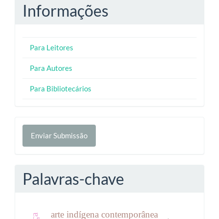
Informações
Para Leitores
Para Autores
Para Bibliotecários
Enviar
Enviar Submissão
Submissão
Palavras-chave
arte indígena contemporânea