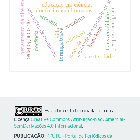
pensamento da diferença
criatividade e cuidado de si
educação em ciências
educações de encantaria
docências não humanas
pesquisa indígena
ecosofia
transversalidade
amazônia
pedagogia do rio
huni kuin
formiga brava
vida
educação
docência
natureza
atentividade
Esta obra está licenciada com uma
Licença
Creative Commons Atribuição-NãoComercial-
SemDerivações 4.0 Internacional
.
PUBLICAÇÃO:
PPUFU - Portal de Periódicos da