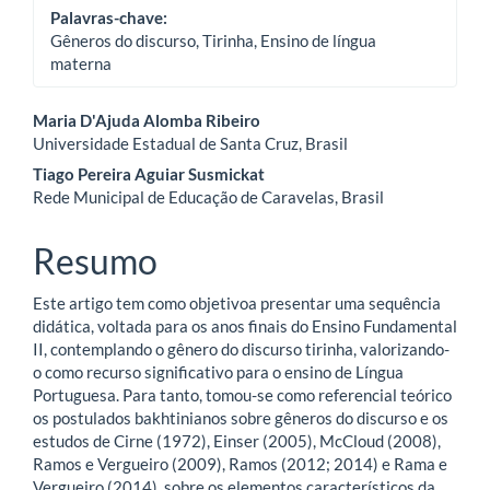
Palavras-chave:
Gêneros do discurso, Tirinha, Ensino de língua
materna
Conteúdo
Maria D'Ajuda Alomba Ribeiro
Universidade Estadual de Santa Cruz, Brasil
do
Tiago Pereira Aguiar Susmickat
artigo
Rede Municipal de Educação de Caravelas, Brasil
principal
Resumo
Este artigo tem como objetivoa presentar uma sequência
didática, voltada para os anos finais do Ensino Fundamental
II, contemplando o gênero do discurso tirinha, valorizando-
o como recurso significativo para o ensino de Língua
Portuguesa. Para tanto, tomou-se como referencial teórico
os postulados bakhtinianos sobre gêneros do discurso e os
estudos de Cirne (1972), Einser (2005), McCloud (2008),
Ramos e Vergueiro (2009), Ramos (2012; 2014) e Rama e
Vergueiro (2014), sobre os elementos característicos da