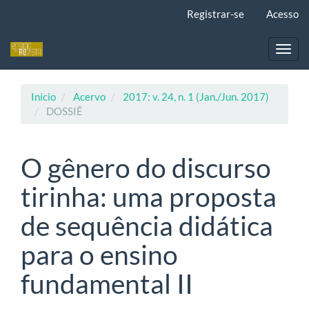
Navegação
Registrar-se
Acesso
Principal
Conteúdo
principal
Toggl
Barra
navig
Lateral
Início
Acervo
2017: v. 24, n. 1 (Jan./Jun. 2017)
DOSSIÊ
O gênero do discurso
tirinha: uma proposta
de sequência didática
para o ensino
fundamental II