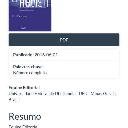
artigos
PDF
Publicado:
2016-06-01
Palavras-chave:
Número completo
Conteúdo
Equipe Editorial
Universidade Federal de Uberlândia - UFU - Minas Gerais -
do
Brasil
artigo
Resumo
principal
Equipe Editorial.