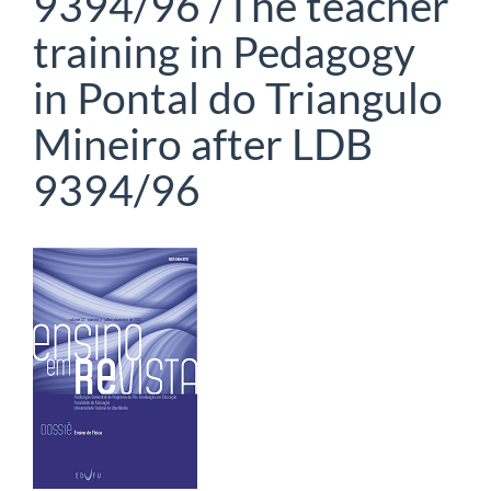
9394/96 /The teacher
training in Pedagogy
in Pontal do Triangulo
Mineiro after LDB
9394/96
Barra
lateral
de
artigos