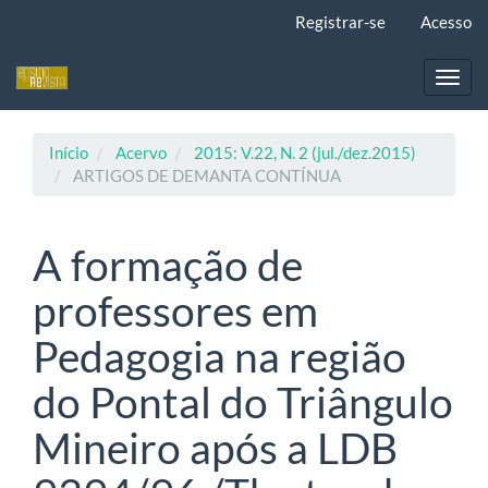
Navegação
Registrar-se
Acesso
Principal
Conteúdo
principal
Toggl
Barra
navig
Lateral
Início
Acervo
2015: V.22, N. 2 (jul./dez.2015)
ARTIGOS DE DEMANTA CONTÍNUA
A formação de
professores em
Pedagogia na região
do Pontal do Triângulo
Mineiro após a LDB