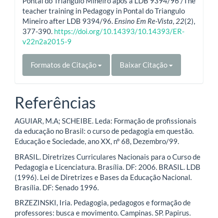
Pontal do Triângulo Mineiro após a LDB 9394/96 /The
teacher training in Pedagogy in Pontal do Triangulo
Mineiro after LDB 9394/96.
Ensino Em Re-Vista
,
22
(2),
377-390.
https://doi.org/10.14393/10.14393/ER-
v22n2a2015-9
Formatos de Citação
Baixar Citação
Referências
AGUIAR, M.A; SCHEIBE. Leda: Formação de profissionais
da educação no Brasil: o curso de pedagogia em questão.
Educação e Sociedade, ano XX, n° 68, Dezembro/99.
BRASIL. Diretrizes Curriculares Nacionais para o Curso de
Pedagogia e Licenciatura. Brasília. DF: 2006. BRASIL. LDB
(1996). Lei de Diretrizes e Bases da Educação Nacional.
Brasília. DF: Senado 1996.
BRZEZINSKI, Iria. Pedagogia, pedagogos e formação de
professores: busca e movimento. Campinas. SP. Papirus.