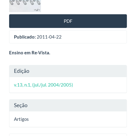
artigos
PDF
Publicado:
2011-04-22
Conteúdo
Ensino em Re-Vista.
do
Detalhes
Edição
artigo
do
principal
v.13, n.1, (jul./jul. 2004/2005)
artigo
Seção
Artigos