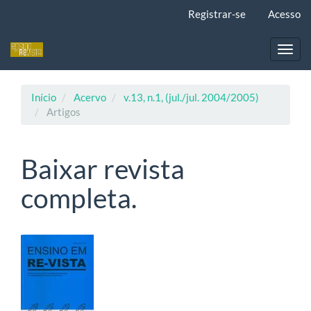
Navegação
Registrar-se
Acesso
Principal
Conteúdo
principal
Toggl
Barra
navig
Lateral
Início
Acervo
v.13, n.1, (jul./jul. 2004/2005)
Artigos
Baixar revista
completa.
Barra
lateral
de