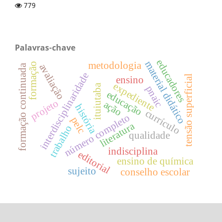
779
Palavras-chave
educadores
material didático
metodologia
formação
avaliação
formação continuada
interdisciplinaridade
tensão superficial
ensino
expediente
ituiutaba
pnaic
educação
projeto
ação
história
currículo
número completo
pelc
literatura
trabalho
qualidade
indisciplina
editorial
ensino de química
sujeito
conselho escolar