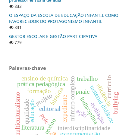
professor em sala de aula
833
O ESPAÇO DA ESCOLA DE EDUCAÇÃO INFANTIL COMO
FAVORECEDOR DO PROTAGONISMO INFANTIL
831
GESTOR ESCOLAR E GESTÃO PARTICIPATIVA
779
Palavras-chave
ensino de química
currículo
trabalho
número completo
prática pedagógica
eficiência
material didático
história
formação
pnaic
projeto
multiculturalismo
bullying
expediente
indisciplina
educação
qualidade
avaliação
editorial
ação
pelc
ensino
literatura
interdisciplinaridade
experimentação