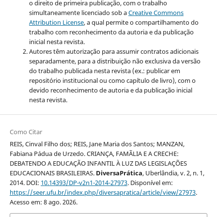
o direito de primeira publicação, com o trabalho
simultaneamente licenciado sob a
Creative Commons
Attribution License
, a qual
permite o compartilhamento do
trabalho com reconhecimento da autoria e da publicação
inicial nesta revista.
Autores têm autorização para assumir contratos adicionais
separadamente, para a distribuição não exclusiva da versão
do trabalho publicada nesta revista (ex.: publicar em
repositório institucional ou como capítulo de livro), com o
devido reconhecimento de autoria e da publicação inicial
nesta revista.
Como Citar
REIS, Cinval Filho dos; REIS, Jane Maria dos Santos; MANZAN,
Fabiana Pádua de Urzedo. CRIANÇA, FAMÃLIA E A CRECHE:
DEBATENDO A EDUCAÇÃO INFANTIL À LUZ DAS LEGISLAÇÕES
EDUCACIONAIS BRASILEIRAS.
DiversaPrática
, Uberlândia, v. 2, n. 1,
2014. DOI:
10.14393/DP-v2n1-2014-27973
. Disponível em:
https://seer.ufu.br/index.php/diversapratica/article/view/27973
.
Acesso em: 8 ago. 2026.