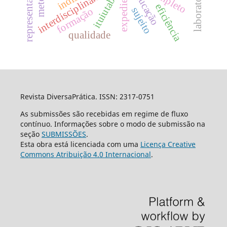
interdisciplinaridade
expediente
educação
ituiutaba
eficiência
sujeito
formação
qualidade
Revista DiversaPrática. ISSN: 2317-0751
As submissões são recebidas em regime de fluxo
contínuo. Informações sobre o modo de submissão na
seção
SUBMISSÕES
.
Esta obra está licenciada com uma
Licença Creative
Commons Atribuição 4.0 Internacional
.