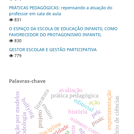
PRÁTICAS PEDAGÓGICAS: repensando a atuação do
professor em sala de aula
831
O ESPAÇO DA ESCOLA DE EDUCAÇÃO INFANTIL COMO
FAVORECEDOR DO PROTAGONISMO INFANTIL
830
GESTOR ESCOLAR E GESTÃO PARTICIPATIVA
779
Palavras-chave
avaliação
literatura
experimentação
representação por modelos
prática pedagógica
laboratório de ciências
editorial
bullying
ação
ensino
pelc
história
projeto
metodologia
pnaic
número completo
indisciplina