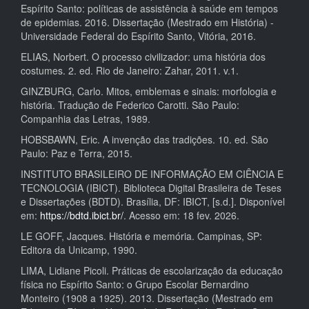
Espírito Santo: políticas de assistência à saúde em tempos
de epidemias. 2016. Dissertação (Mestrado em História) -
Universidade Federal do Espírito Santo, Vitória, 2016.
ELIAS, Norbert. O processo civilizador: uma história dos
costumes. 2. ed. Rio de Janeiro: Zahar, 2011. v.1.
GINZBURG, Carlo. Mitos, emblemas e sinais: morfologia e
história. Tradução de Federico Carotti. São Paulo:
Companhia das Letras, 1989.
HOBSBAWN, Eric. A invenção das tradições. 10. ed. São
Paulo: Paz e Terra, 2015.
INSTITUTO BRASILEIRO DE INFORMAÇÃO EM CIÊNCIA E
TECNOLOGIA (IBICT). Biblioteca Digital Brasileira de Teses
e Dissertações (BDTD). Brasília, DF: IBICT, [s.d.]. Disponível
em:
https://bdtd.ibict.br/
. Acesso em: 18 fev. 2026.
LE GOFF, Jacques. História e memória. Campinas, SP:
Editora da Unicamp, 1990.
LIMA, Lidiane Picoli. Práticas de escolarização da educação
física no Espírito Santo: o Grupo Escolar Bernardino
Monteiro (1908 a 1925). 2013. Dissertação (Mestrado em