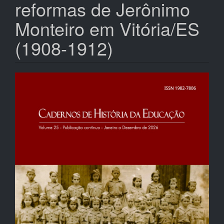
reformas de Jerônimo
Monteiro em Vitória/ES
(1908-1912)
Barra
lateral
de
artigos