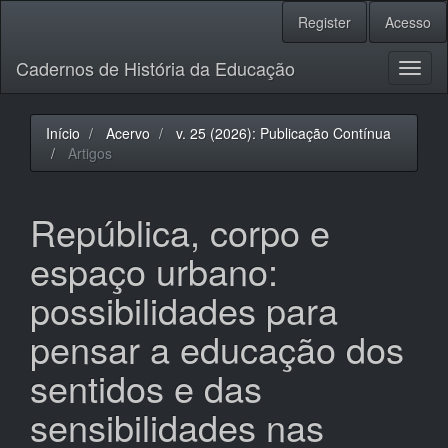
Navegação
Register
Acesso
Principal
Conteúdo
Cadernos de História da Educação
principal
Toggl
Barra
naviga
Lateral
Início
Acervo
v. 25 (2026): Publicação Contínua
Artigos
República, corpo e
espaço urbano:
possibilidades para
pensar a educação dos
sentidos e das
sensibilidades nas