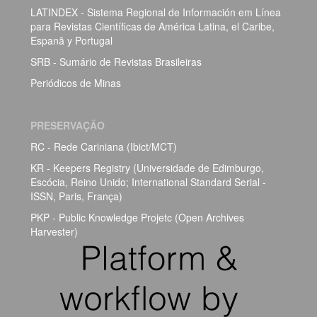
LATINDEX - Sistema Regional de Información em Línea
para Revistas Científicas de América Latina, el Caribe,
Espanã y Portugal
SRB - Sumário de Revistas Brasileiras
Periódicos de Minas
PRESERVAÇÃO
RC - Rede Cariniana (Ibict/MCT)
KR - Keepers Registry (Universidade de Edimburgo,
Escócia, Reino Unido; International Standard Serial -
ISSN, Paris, França)
PKP - Public Knowledge Projetc (Open Archives
Harvester)