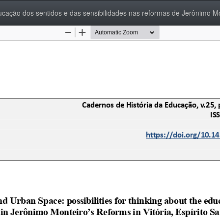
ucação dos sentidos e das sensibilidades nas reformas de Jerônimo M