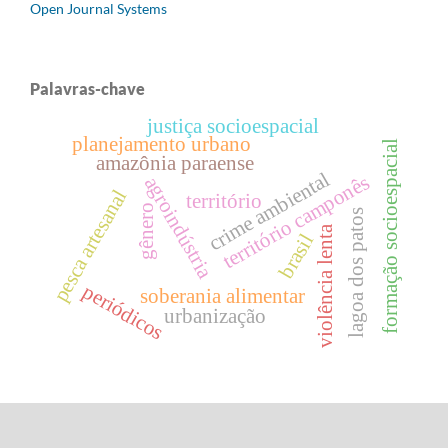
Open Journal Systems
Palavras-chave
justiça socioespacial
planejamento urbano
formação socioespacial
amazônia paraense
crime ambiental
território camponês
agroindústria
pesca artesanal
território
gênero
lagoa dos patos
violência lenta
brasil
periódicos
soberania alimentar
urbanização